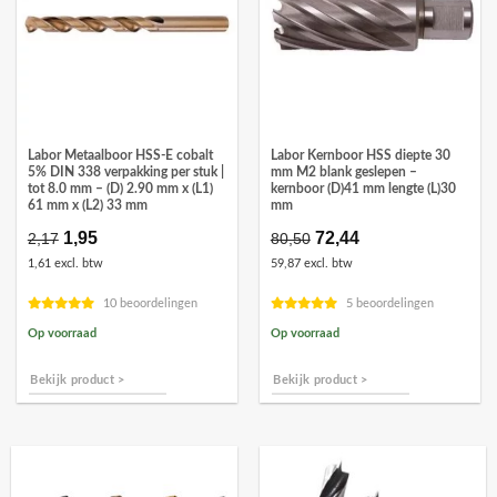
Labor Metaalboor HSS-E cobalt
Labor Kernboor HSS diepte 30
5% DIN 338 verpakking per stuk |
mm M2 blank geslepen –
tot 8.0 mm – (D) 2.90 mm x (L1)
kernboor (D)41 mm lengte (L)30
61 mm x (L2) 33 mm
mm
Oorspronkelijke
1,95
Huidige
Oorspronkelijke
72,44
Huidige
2,17
80,50
prijs
prijs
prijs
prijs
1,61 excl. btw
59,87 excl. btw
was:
is:
was:
is:
€2,17.
€1,95.
€80,50.
€72,44.
10 beoordelingen
5 beoordelingen
Op voorraad
Op voorraad
Bekijk product >
Bekijk product >