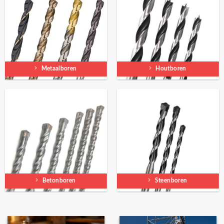
Metaalboren
Houtboren
Betonboren
Steenboren