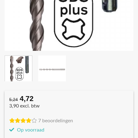
4,72
Oorspronkelijke
Huidige
5,24
prijs
prijs
3,90 excl. btw
was:
is:
€5,24.
€4,72.
7 beoordelingen
Op voorraad