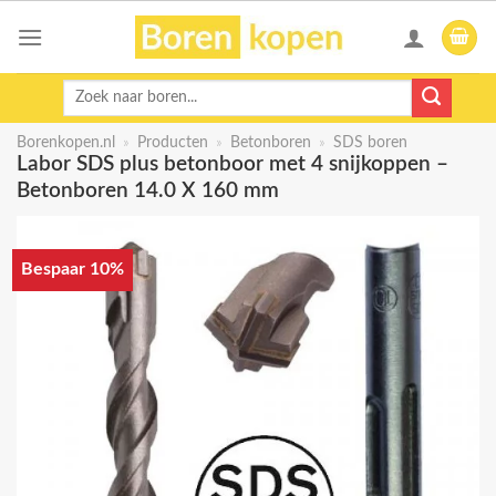
Skip
to
content
Zoeken
naar:
Borenkopen.nl
»
Producten
»
Betonboren
»
SDS boren
Labor SDS plus betonboor met 4 snijkoppen –
Betonboren 14.0 X 160 mm
Bespaar 10%