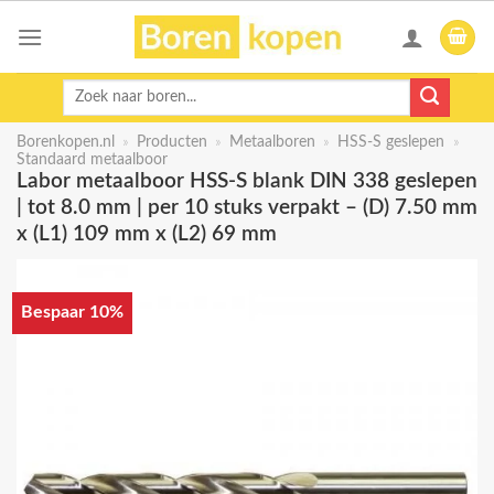
Skip
to
content
Zoeken
naar:
Borenkopen.nl
»
Producten
»
Metaalboren
»
HSS-S geslepen
»
Standaard metaalboor
Labor metaalboor HSS-S blank DIN 338 geslepen
| tot 8.0 mm | per 10 stuks verpakt – (D) 7.50 mm
x (L1) 109 mm x (L2) 69 mm
Bespaar 10%