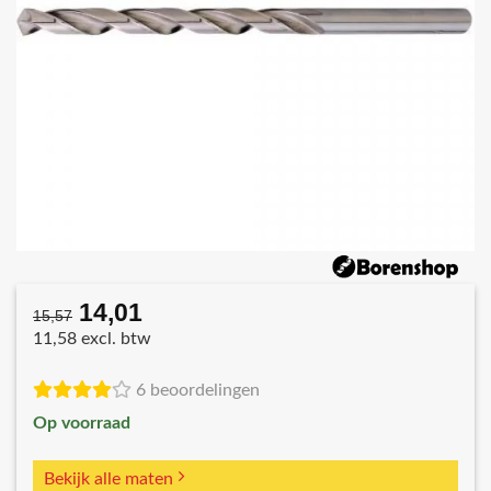
14,01
Oorspronkelijke
Huidige
15,57
prijs
prijs
11,58 excl. btw
was:
is:
€15,57.
€14,01.
6 beoordelingen
Op voorraad
Bekijk alle maten