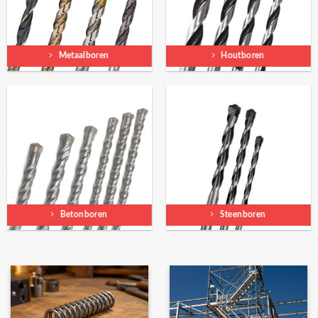
Metaalboren
Houtboren
Betonboren
Steenboren