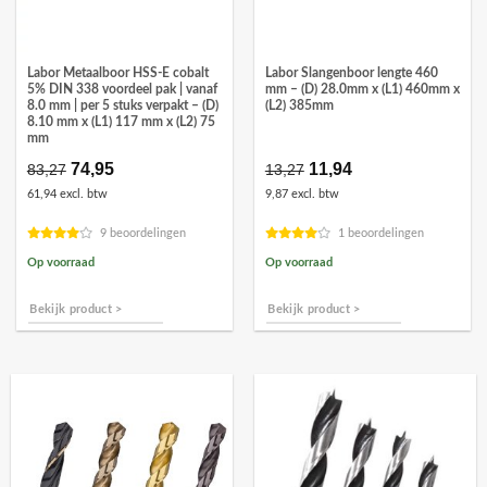
Labor Metaalboor HSS-E cobalt
Labor Slangenboor lengte 460
5% DIN 338 voordeel pak | vanaf
mm – (D) 28.0mm x (L1) 460mm x
8.0 mm | per 5 stuks verpakt – (D)
(L2) 385mm
8.10 mm x (L1) 117 mm x (L2) 75
mm
Oorspronkelijke
74,95
Huidige
Oorspronkelijke
11,94
Huidige
83,27
13,27
prijs
prijs
prijs
prijs
61,94 excl. btw
9,87 excl. btw
was:
is:
was:
is:
€83,27.
€74,95.
€13,27.
€11,94.
9 beoordelingen
1 beoordelingen
Op voorraad
Op voorraad
Bekijk product >
Bekijk product >