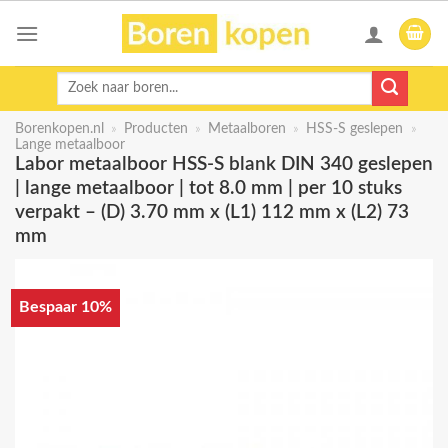
Skip
to
content
Zoeken
naar:
Borenkopen.nl
»
Producten
»
Metaalboren
»
HSS-S geslepen
»
Lange metaalboor
Labor metaalboor HSS-S blank DIN 340 geslepen
| lange metaalboor | tot 8.0 mm | per 10 stuks
verpakt – (D) 3.70 mm x (L1) 112 mm x (L2) 73
mm
Bespaar 10%