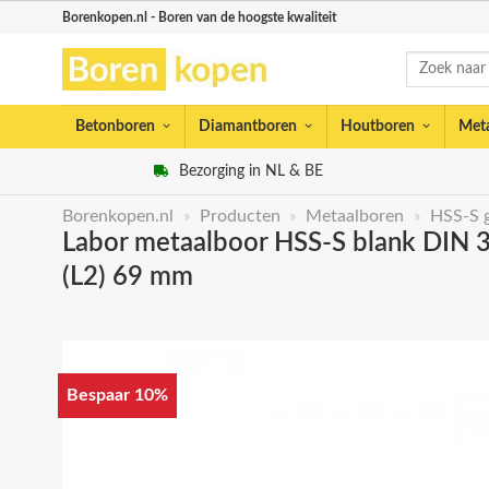
Skip
Borenkopen.nl - Boren van de hoogste kwaliteit
to
Zoeken
content
naar:
Betonboren
Diamantboren
Houtboren
Met
Bezorging in NL & BE
Borenkopen.nl
»
Producten
»
Metaalboren
»
HSS-S 
Labor metaalboor HSS-S blank DIN 33
(L2) 69 mm
Bespaar 10%