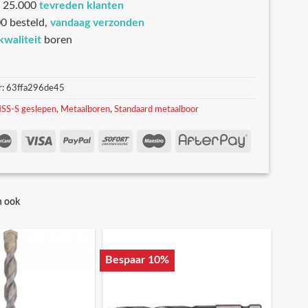
 25.000
tevreden klanten
0 besteld,
vandaag verzonden
kwaliteit
boren
r:
63ffa296de45
SS-S geslepen
,
Metaalboren
,
Standaard metaalboor
n ook
Bespaar 10%