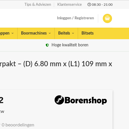
08:30 - 21:00
Tips & Adviezen
Klantenservice
Inloggen / Registreren
appen
Boormachines
Beitels
Bitsets
Hoge kwaliteit boren
erpakt – (D) 6.80 mm x (L1) 109 mm x
2
spronkelijke
Huidige
s
prijs
btw
:
is:
13.
€7,32.
0 beoordelingen