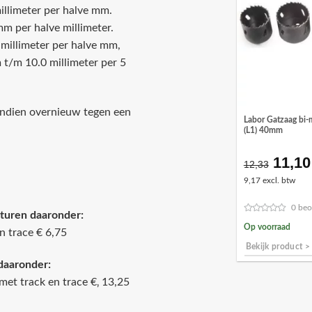
illimeter per halve mm.
m per halve millimeter.
millimeter per halve mm,
t/m 10.0 millimeter per 5
vendien overnieuw tegen een
Labor Gatzaag bi-
(L1) 40mm
11,10
Oorsp
12,33
prijs
9,17 excl. btw
was:
€12,3
0 beo
turen daaronder:
Op voorraad
n trace € 6,75
Bekijk product >
daaronder:
met track en trace €‚ 13,25