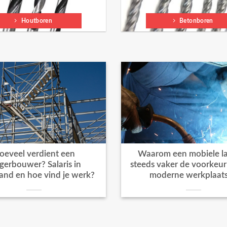
Houtboren
Betonboren
oeveel verdient een
Waarom een mobiele la
igerbouwer? Salaris in
steeds vaker de voorkeur k
and en hoe vind je werk?
moderne werkplaat