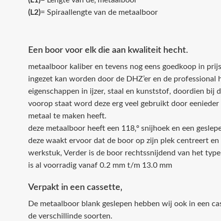
(L1)
= Lengte van de‚ metaalboor
(L2)
= Spiraallengte van de metaalboor
Een boor voor elk die aan kwaliteit hecht.
metaalboor kaliber en tevens nog eens goedkoop in prijs,
ingezet kan worden door de DHZ’er en de professional hi
eigenschappen in ijzer, staal en kunststof, doordien bij
voorop staat word deze erg veel gebruikt door eenieder 
metaal te maken heeft.
deze metaalboor heeft een 118‚º snijhoek en een geslep
deze waakt ervoor dat de boor op zijn plek centreert en 
werkstuk, Verder is de boor rechtssnijdend van het typ
is al voorradig vanaf 0.2 mm t/m 13.0 mm
Verpakt in een cassette‚
De metaalboor blank geslepen hebben wij ook in een cas
de verschillinde soorten.