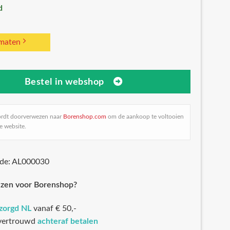
d
 maten
Bestel in webshop
ordt doorverwezen naar
Borenshop.com
om de aankoop te voltooien
e website.
ode: AL000030
zen voor Borenshop?
ezorgd NL
vanaf € 50,-
 vertrouwd
achteraf betalen