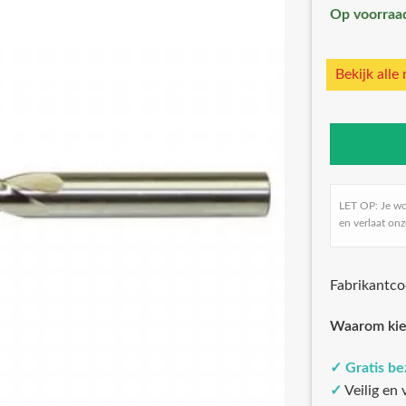
Op voorraa
Bekijk alle
LET OP: Je w
en verlaat onz
Fabrikantc
Waarom kie
✓
Gratis b
✓
Veilig en