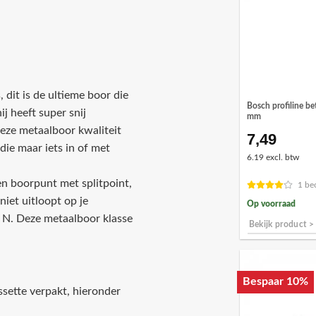
 dit is de ultieme boor die
Bosch profiline b
j heeft super snij
mm
 deze metaalboor kwaliteit
7,49
die maar iets in of met
6.19 excl. btw
en boorpunt met splitpoint,
1 be
niet uitloopt op je
Op voorraad
e N. Deze metaalboor klasse
Bekijk product >
Bespaar 10%
sette verpakt, hieronder