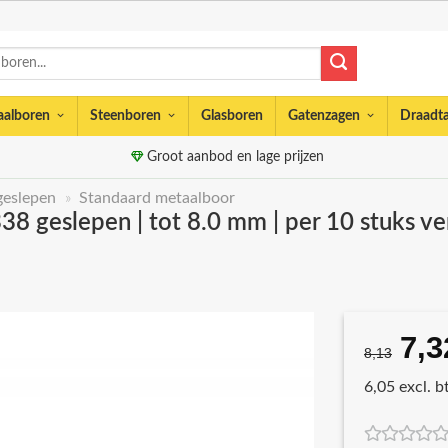
aalboren
Steenboren
Glasboren
Gatenzagen
Draadt
Groot aanbod en lage prijzen
geslepen
»
Standaard metaalboor
8 geslepen | tot 8.0 mm | per 10 stuks v
7,3
Oor
8,13
prij
6,05 excl. 
was
€8,