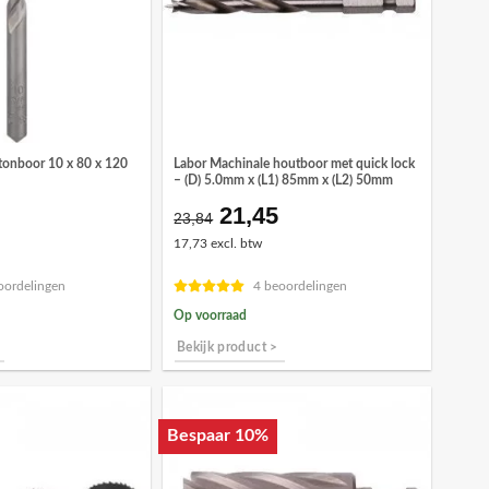
etonboor 10 x 80 x 120
Labor Machinale houtboor met quick lock
– (D) 5.0mm x (L1) 85mm x (L2) 50mm
21,45
Oorspronkelijke
Huidige
23,84
prijs
prijs
17,73 excl. btw
was:
is:
€23,84.
€21,45.
oordelingen
4 beoordelingen
Op voorraad
Bekijk product >
Bespaar 10%