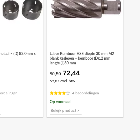
metaal – (D) 83.0mm x
Labor Kernboor HSS diepte 30 mm M2
blank geslepen – kernboor (D)12 mm
lengte (L)30 mm
72,44
ronkelijke
Huidige
Oorspronkelijke
Huidige
80,50
prijs
prijs
prijs
59,87 excl. btw
is:
was:
is:
3.
€11,10.
€80,50.
€72,44.
ordelingen
4 beoordelingen
Op voorraad
Bekijk product >