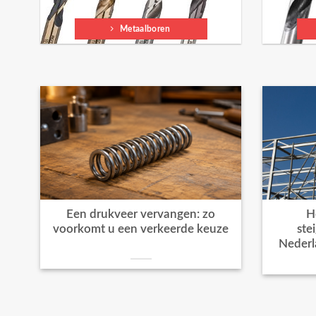
Metaalboren
Een drukveer vervangen: zo
H
voorkomt u een verkeerde keuze
ste
Nederl