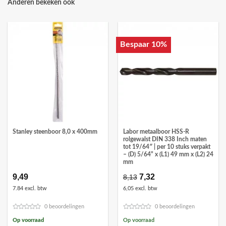
Anderen bekeken ook
Bespaar 10%
Stanley steenboor 8,0 x 400mm
Labor metaalboor HSS-R
rolgewalst DIN 338 Inch maten
tot 19/64″ | per 10 stuks verpakt
– (D) 5/64” x (L1) 49 mm x (L2) 24
mm
9,49
Oorspronkelijke
7,32
Huidige
8,13
prijs
prijs
7.84 excl. btw
6,05 excl. btw
was:
is:
€8,13.
€7,32.
0 beoordelingen
0 beoordelingen
Op voorraad
Op voorraad