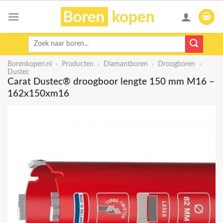
Skip
to
content
Zoeken
naar:
Borenkopen.nl
»
Producten
»
Diamantboren
»
Droogboren
»
Dustec
Carat Dustec® droogboor lengte 150 mm M16 –
162x150xm16