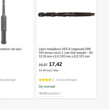
amerboor sds plus
Labor metaalboor HSS-R rolgewalst DIN
345 morse conus 1 | per stuk verpakt – (D)
12.50 mm x (L1) 182 mm x (L2) 101 mm
17,42
Oorspronkelijke
Huidige
19,37
prijs
prijs
14,40 excl. btw
was:
is:
€19,37.
€17,42.
eoordelingen
2 beoordelingen
Op voorraad
Bekijk product >