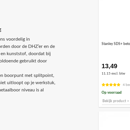
g
ns voordelig in
Stanley SDS+ bet
worden door de DHZ’er en de
l en kunststof, doordat bij
voldoende gebruikt door
13,49
11.15 excl. btw
en boorpunt met splitpoint,
iet uitloopt op je werkstuk,
4 be
etaalboor niveau is al
Op voorraad
Bekijk product >