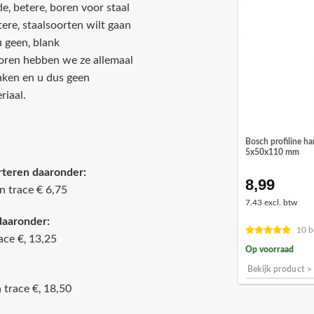
e‚ betere‚ boren voor staal
htere‚ staalsoorten wilt gaan
 geen‚ blank
boren hebben we ze allemaal
maken en u dus geen
riaal.
Bosch profiline h
5x50x110 mm
rteren daaronder:
8,99
n trace € 6,75
7.43 excl. btw
daaronder:
10 b
ace €‚ 13,25
Op voorraad
Bekijk product >
 trace €‚ 18,50