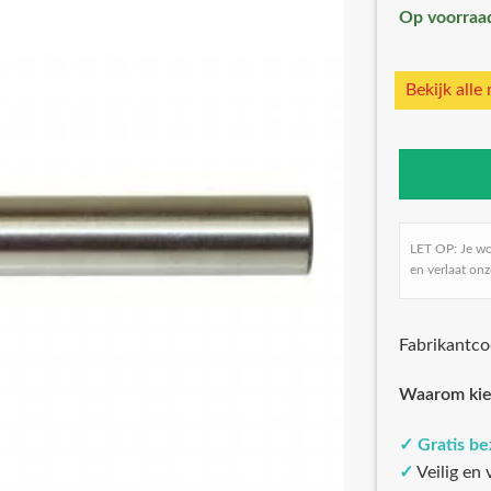
Op voorraa
Bekijk alle
LET OP: Je w
en verlaat onz
Fabrikantc
Waarom kie
✓
Gratis b
✓
Veilig en