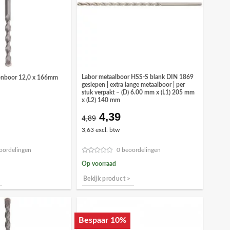
Labor metaalboor HSS-S blank DIN 1869
onboor 12,0 x 166mm
geslepen | extra lange metaalboor | per
stuk verpakt – (D) 6.00 mm x (L1) 205 mm
x (L2) 140 mm
4,39
Oorspronkelijke
Huidige
4,89
prijs
prijs
3,63 excl. btw
was:
is:
€4,89.
€4,39.
oordelingen
0 beoordelingen
Op voorraad
Bekijk product >
Bespaar 10%