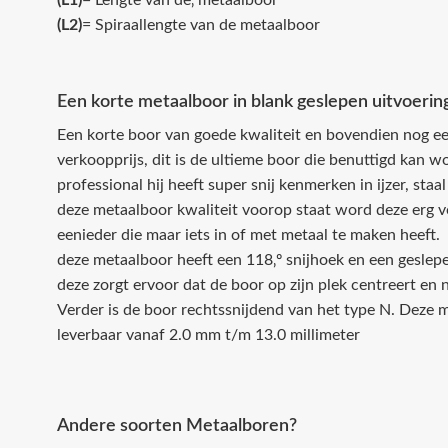
(L1)
= Lengte van de‚ metaalboor
(L2)
= Spiraallengte van de metaalboor
Een korte metaalboor in blank geslepen uitvoerin
Een korte boor van goede kwaliteit en bovendien nog ee
verkoopprijs, dit is de ultieme boor die benuttigd kan 
professional hij heeft super snij kenmerken in ijzer, staa
deze metaalboor kwaliteit voorop staat word deze erg 
eenieder die maar iets in of met metaal te maken heeft.
deze metaalboor heeft een 118‚º snijhoek en een geslep
deze zorgt ervoor dat de boor op zijn plek centreert en n
Verder is de boor rechtssnijdend van het type N. Deze m
leverbaar vanaf 2.0 mm t/m 13.0 millimeter
Andere soorten Metaalboren?