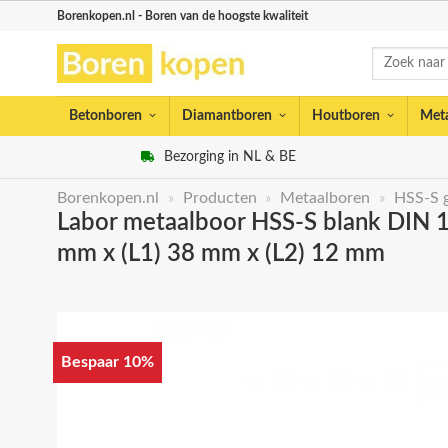
Skip
Borenkopen.nl - Boren van de hoogste kwaliteit
to
Zoeken
content
naar:
Betonboren
Diamantboren
Houtboren
Met
Bezorging in NL & BE
Borenkopen.nl
»
Producten
»
Metaalboren
»
HSS-S 
Labor metaalboor HSS-S blank DIN 189
mm x (L1) 38 mm x (L2) 12 mm
Bespaar 10%