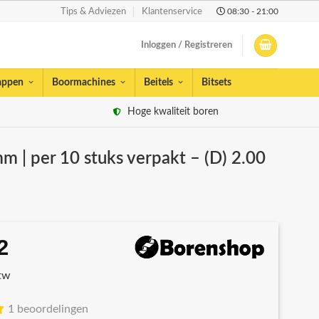
08:30 - 21:00
Tips & Adviezen
Klantenservice
Inloggen / Registreren
appen
Boormachines
Beitels
Bitsets
Hoge kwaliteit boren
m | per 10 stuks verpakt – (D) 2.00
2
spronkelijke
Huidige
s
prijs
btw
:
is:
13.
€7,32.
1 beoordelingen