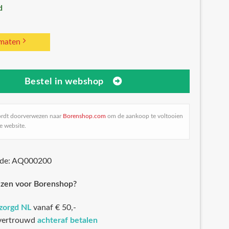
d
 maten
Bestel in webshop
ordt doorverwezen naar
Borenshop.com
om de aankoop te voltooien
e website.
ode: AQ000200
zen voor Borenshop?
ezorgd NL
vanaf € 50,-
 vertrouwd
achteraf betalen