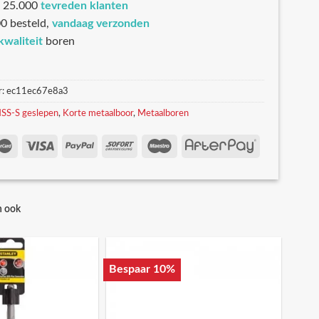
 25.000
tevreden klanten
0 besteld,
vandaag verzonden
kwaliteit
boren
r:
ec11ec67e8a3
SS-S geslepen
,
Korte metaalboor
,
Metaalboren
n ook
Bespaar 10%