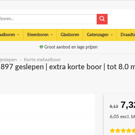
aalboren
Steenboren
Glasboren
Gatenzagen
Draadt
Groot aanbod en lage prijzen
geslepen
»
Korte metaalboor
7 geslepen | extra korte boor | tot 8.0 m
7,3
Oor
8,13
prij
6,05 excl. 
was
€8,