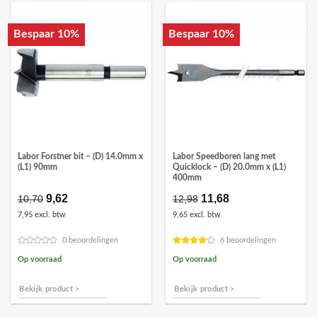
Bespaar 10%
Bespaar 10%
Labor Forstner bit – (D) 14.0mm x
Labor Speedboren lang met
(L1) 90mm
Quicklock – (D) 20.0mm x (L1)
400mm
Oorspronkelijke
9,62
Huidige
Oorspronkelijke
11,68
Huidige
10,70
12,98
prijs
prijs
prijs
prijs
7,95 excl. btw
9,65 excl. btw
was:
is:
was:
is:
€10,70.
€9,62.
€12,98.
€11,68.
0 beoordelingen
6 beoordelingen
Op voorraad
Op voorraad
Bekijk product >
Bekijk product >