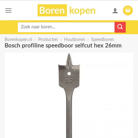
Skip
to
content
Zoeken
naar:
Borenkopen.nl
»
Producten
»
Houtboren
»
Speedboren
Bosch profiline speedboor selfcut hex 26mm