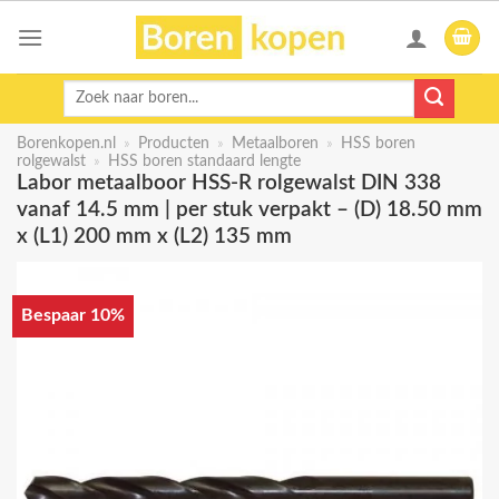
Skip
to
content
Zoeken
naar:
Borenkopen.nl
»
Producten
»
Metaalboren
»
HSS boren
rolgewalst
»
HSS boren standaard lengte
Labor metaalboor HSS-R rolgewalst DIN 338
vanaf 14.5 mm | per stuk verpakt – (D) 18.50 mm
x (L1) 200 mm x (L2) 135 mm
Bespaar 10%