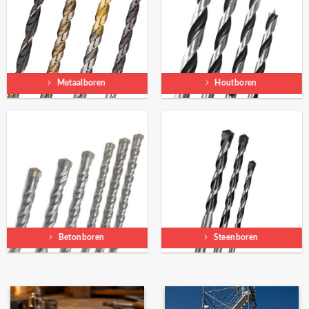
Metaalboren
Houtboren
Betonboren
Steenboren