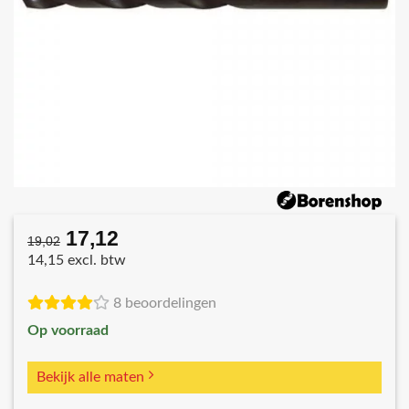
17,12
Oorspronkelijke
Huidige
19,02
prijs
prijs
14,15 excl. btw
was:
is:
€19,02.
€17,12.
8 beoordelingen
Op voorraad
Bekijk alle maten