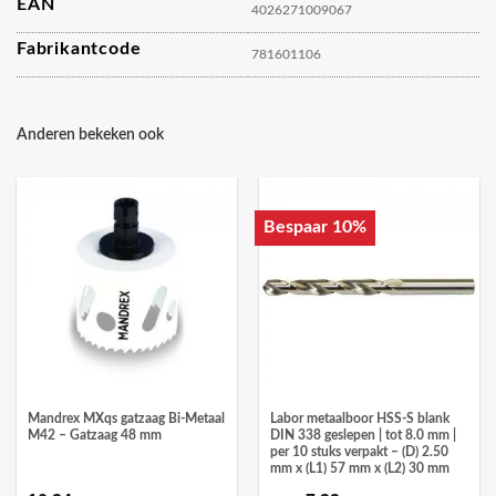
EAN
4026271009067
Fabrikantcode
781601106
Anderen bekeken ook
Bespaar 10%
Mandrex MXqs gatzaag Bi-Metaal
Labor metaalboor HSS-S blank
M42 – Gatzaag 48 mm
DIN 338 geslepen | tot 8.0 mm |
per 10 stuks verpakt – (D) 2.50
mm x (L1) 57 mm x (L2) 30 mm