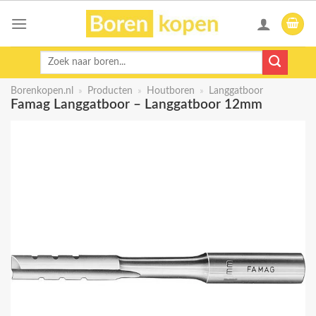
Skip
to
content
Zoeken
naar:
Borenkopen.nl
»
Producten
»
Houtboren
»
Langgatboor
Famag Langgatboor – Langgatboor 12mm