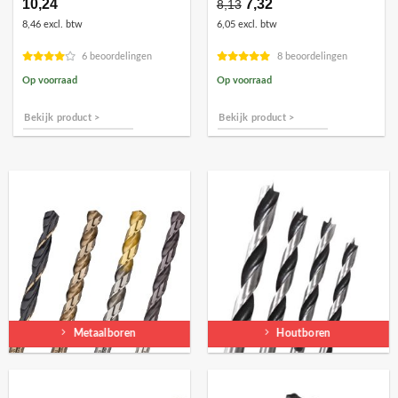
10,24
Oorspronkelijke
7,32
Huidige
8,13
prijs
prijs
8,46 excl. btw
6,05 excl. btw
was:
is:
€8,13.
€7,32.
6 beoordelingen
8 beoordelingen
Op voorraad
Op voorraad
Bekijk product >
Bekijk product >
Metaalboren
Houtboren