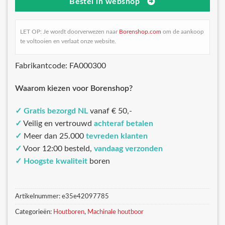
Bestel in webshop
LET OP: Je wordt doorverwezen naar
Borenshop.com
om de aankoop
te voltooien en verlaat onze website.
Fabrikantcode: FA000300
Waarom kiezen voor Borenshop?
✓
Gratis bezorgd NL
vanaf € 50,-
✓
Veilig en vertrouwd
achteraf betalen
✓
Meer dan 25.000
tevreden klanten
✓
Voor 12:00 besteld,
vandaag verzonden
✓
Hoogste kwaliteit
boren
Artikelnummer:
e35e42097785
Categorieën:
Houtboren
,
Machinale houtboor