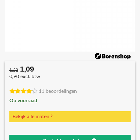
1,09
Oorspronkelijke
Huidige
1,22
prijs
prijs
0,90 excl. btw
was:
is:
€1,22.
€1,09.
11 beoordelingen
Op voorraad
Bekijk alle maten