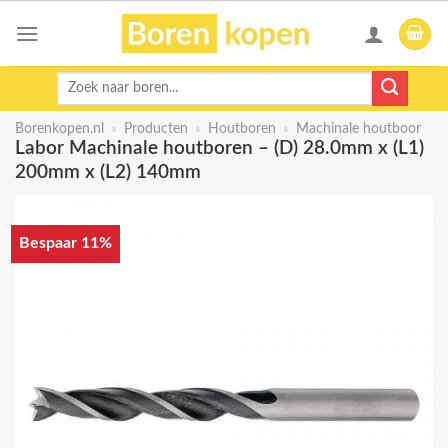
Skip
to
content
Zoeken
naar:
Borenkopen.nl
»
Producten
»
Houtboren
»
Machinale houtboor
Labor Machinale houtboren – (D) 28.0mm x (L1)
200mm x (L2) 140mm
Bespaar 11%