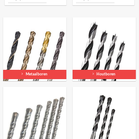
Metaalboren
Houtboren