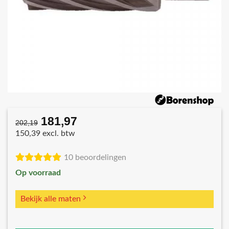
181,97
Oorspronkelijke
Huidige
202,19
prijs
prijs
150,39 excl. btw
was:
is:
€202,19.
€181,97.
10 beoordelingen
Op voorraad
Bekijk alle maten