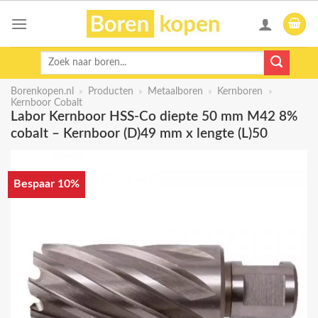
Skip
to
content
Zoeken
naar:
Borenkopen.nl
»
Producten
»
Metaalboren
»
Kernboren
»
Kernboor Cobalt
Labor Kernboor HSS-Co diepte 50 mm M42 8%
cobalt – Kernboor (D)49 mm x lengte (L)50
Bespaar 10%