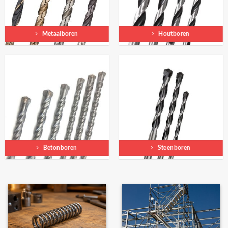
Metaalboren
Houtboren
Betonboren
Steenboren