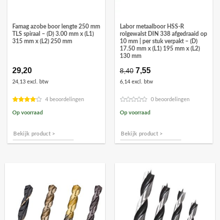
Famag azobe boor lengte 250 mm
Labor metaalboor HSS-R
TLS spiraal – (D) 3.00 mm x (L1)
rolgewalst DIN 338 afgedraaid op
315 mm x (L2) 250 mm
10 mm | per stuk verpakt – (D)
17.50 mm x (L1) 195 mm x (L2)
130 mm
29,20
Oorspronkelijke
7,55
Huidige
8,40
prijs
prijs
24,13 excl. btw
6,14 excl. btw
was:
is:
€8,40.
€7,55.
4 beoordelingen
0 beoordelingen
Op voorraad
Op voorraad
Bekijk product >
Bekijk product >