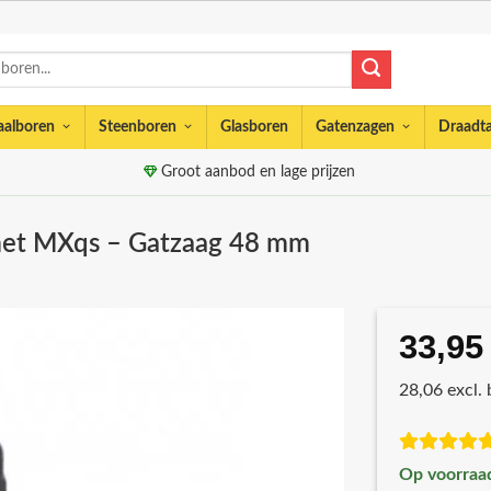
aalboren
Steenboren
Glasboren
Gatenzagen
Draadt
Groot aanbod en lage prijzen
met MXqs – Gatzaag 48 mm
33,95
28,06 excl.
Op voorraa