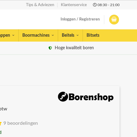
08:30 - 21:00
Tips & Adviezen
Klantenservice
Inloggen / Registreren
appen
Boormachines
Beitels
Bitsets
Hoge kwaliteit boren
 btw
9 beoordelingen
d