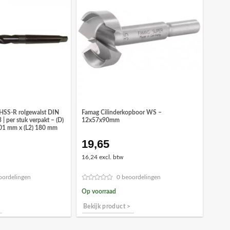
HSS-R rolgewalst DIN
Famag Cilinderkopboor WS –
| per stuk verpakt – (D)
12x57x90mm
301 mm x (L2) 180 mm
19,65
ronkelijke
Huidige
prijs
16,24 excl. btw
is:
8.
€49,84.
oordelingen
0 beoordelingen
Op voorraad
Bekijk product >