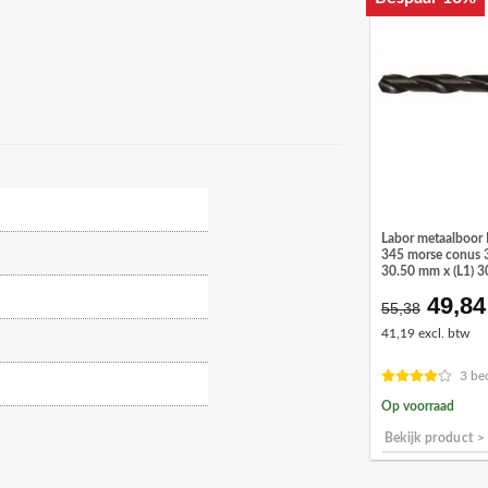
Labor metaalboor 
345 morse conus 3 
30.50 mm x (L1) 
49,84
Oorsp
55,38
prijs
41,19 excl. btw
was:
€55,3
3 be
Op voorraad
Bekijk product >