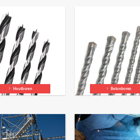
Houtboren
Betonboren