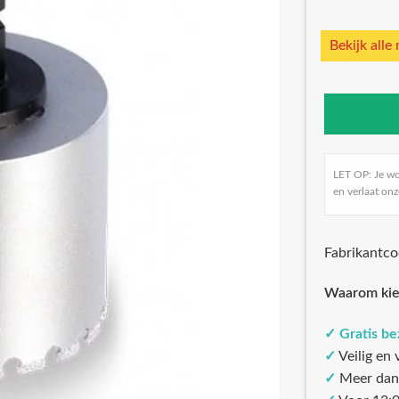
Bekijk alle
LET OP: Je w
en verlaat onz
Fabrikant
Waarom kie
✓
Gratis b
✓
Veilig en
✓
Meer dan