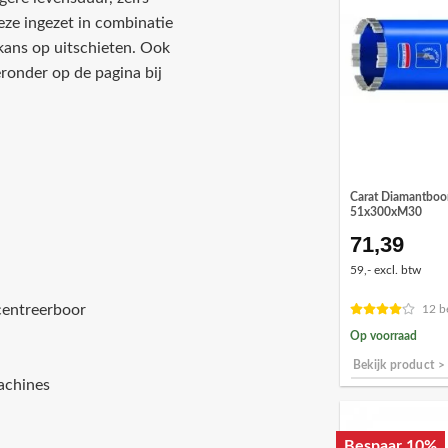
ze ingezet in combinatie
kans op uitschieten. Ook
onder op de pagina bij
Carat Diamantboor
51x300xM30
71,39
59,- excl. btw
 centreerboor
12 b
Op voorraad
Bekijk product >
achines
Bespaar 10%