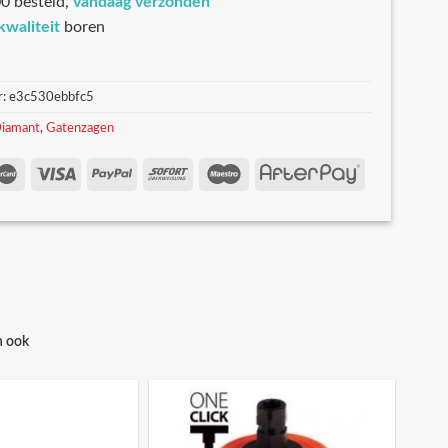
0 besteld,
vandaag verzonden
kwaliteit
boren
r:
e3c530ebbfc5
iamant
,
Gatenzagen
n ook