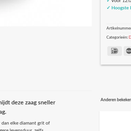
✓
Voor 12:0
✓
Hoogste 
Artikelnumme
Categorieën:
D
Anderen bekeke
jdt deze zaag sneller
ag.
 dan elke diamant grit of
ere levensduur, zelfs