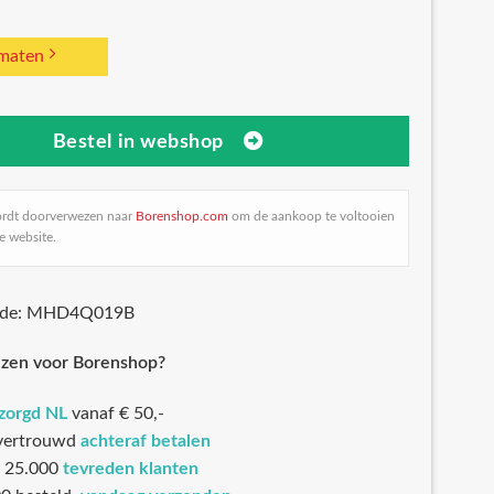
 maten
Bestel in webshop
ordt doorverwezen naar
Borenshop.com
om de aankoop te voltooien
e website.
code: MHD4Q019B
zen voor Borenshop?
ezorgd NL
vanaf € 50,-
 vertrouwd
achteraf betalen
 25.000
tevreden klanten