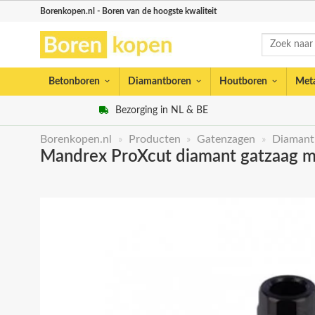
Skip
Borenkopen.nl - Boren van de hoogste kwaliteit
to
Zoeken
content
naar:
Betonboren
Diamantboren
Houtboren
Met
Bezorging in NL & BE
Borenkopen.nl
»
Producten
»
Gatenzagen
»
Diamant
Mandrex ProXcut diamant gatzaag 