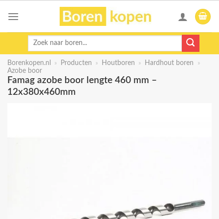
Skip
to
content
Zoeken
naar:
Borenkopen.nl
»
Producten
»
Houtboren
»
Hardhout boren
»
Azobe boor
Famag azobe boor lengte 460 mm –
12x380x460mm