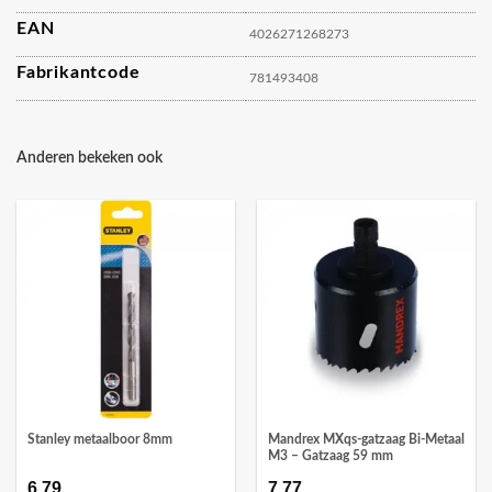
EAN
4026271268273
Fabrikantcode
781493408
Anderen bekeken ook
Stanley metaalboor 8mm
Mandrex MXqs-gatzaag Bi-Metaal
M3 – Gatzaag 59 mm
6,79
7,77