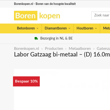
Skip
Borenkopen.nl - Boren van de hoogste kwaliteit
to
Zoeken
content
naar:
Betonboren
Diamantboren
Houtboren
Met
Bezorging in NL & BE
Borenkopen.nl
»
Producten
»
Metaalboren
»
Gatenz
Labor Gatzaag bi-metaal – (D) 16.0
Bespaar 10%