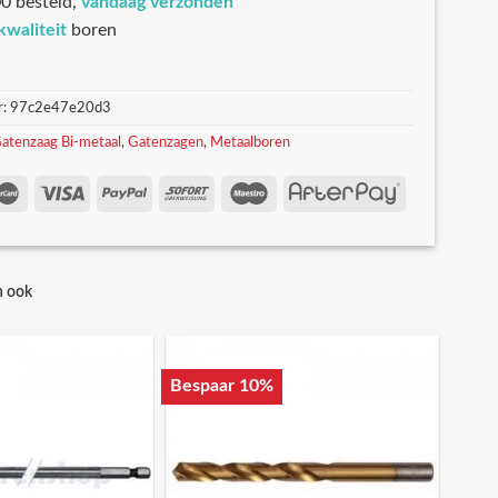
0 besteld,
vandaag verzonden
kwaliteit
boren
r:
97c2e47e20d3
atenzaag Bi-metaal
,
Gatenzagen
,
Metaalboren
n ook
Bespaar 10%