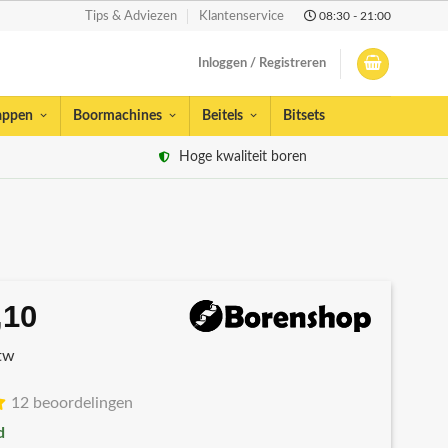
08:30 - 21:00
Tips & Adviezen
Klantenservice
Inloggen / Registreren
appen
Boormachines
Beitels
Bitsets
Hoge kwaliteit boren
,10
rspronkelijke
Huidige
js
prijs
btw
s:
is:
2,33.
€11,10.
12 beoordelingen
d