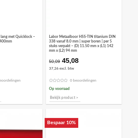
lang met Quicklock –
Labor Metaalboor HSS-TIN titanium DIN
) 400mm
338 vanaf 8.0 mm | super boren | per 5
stuks verpakt – (D) 11.50 mm x (L1) 142
mm x (L2) 94 mm
45,08
ronkelijke
Huidige
Oorspronkelijke
Huidige
50,09
prijs
prijs
prijs
37,26 excl. btw
is:
was:
is:
8.
€11,68.
€50,09.
€45,08.
eoordelingen
0 beoordelingen
Op voorraad
Bekijk product >
Bespaar 10%