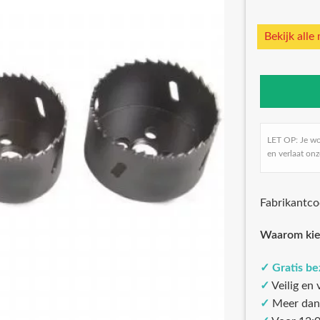
Bekijk alle
LET OP: Je w
en verlaat onz
Fabrikantc
Waarom kie
✓
Gratis b
✓
Veilig en
✓
Meer dan