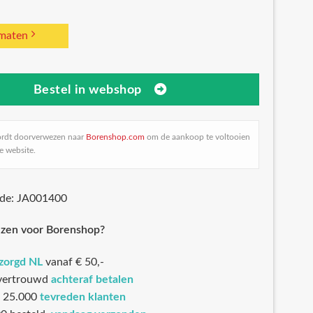
 maten
Bestel in webshop
ordt doorverwezen naar
Borenshop.com
om de aankoop te voltooien
e website.
ode: JA001400
zen voor Borenshop?
ezorgd NL
vanaf € 50,-
 vertrouwd
achteraf betalen
 25.000
tevreden klanten