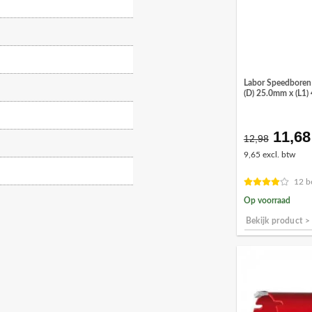
Labor Speedboren 
(D) 25.0mm x (L1
11,68
Oorsp
12,98
prijs
9,65 excl. btw
was:
€12,9
12 b
Op voorraad
Bekijk product >