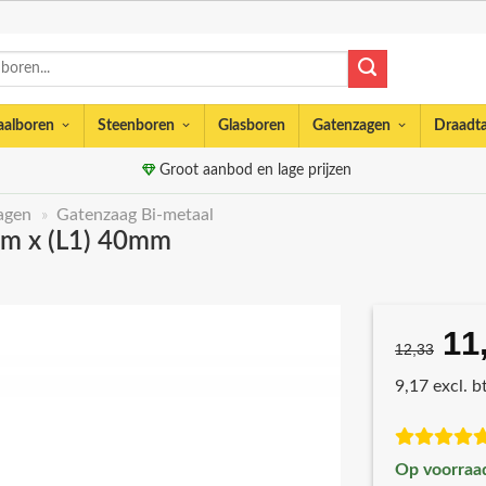
aalboren
Steenboren
Glasboren
Gatenzagen
Draadt
Groot aanbod en lage prijzen
agen
»
Gatenzaag Bi-metaal
mm x (L1) 40mm
11
Oo
12,33
pri
9,17 excl. 
wa
€1
Op voorraa