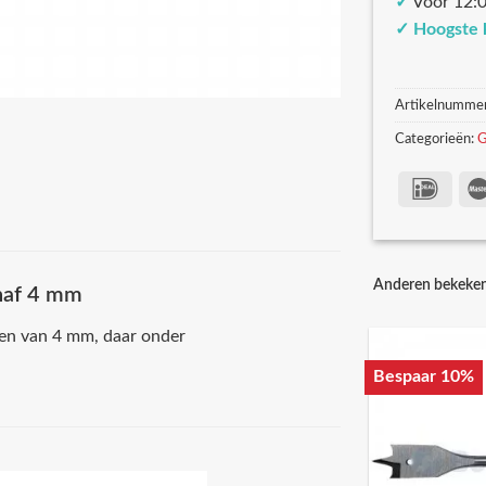
✓
Voor 12:0
✓
Hoogste 
Artikelnumme
Categorieën:
G
Anderen bekeke
anaf 4 mm
len van 4 mm, daar onder
Bespaar 10%