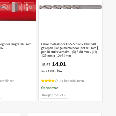
oogboor lengte 340 mm
Labor metaalboor HSS-S blank DIN 340
16
geslepen | lange metaalboor | tot 8.0 mm |
per 10 stuks verpakt – (D) 5.80 mm x (L1)
139 mm x (L2) 91 mm
14,01
Oorspronkelijke
Huidige
15,57
prijs
prijs
11,58 excl. btw
was:
is:
€15,57.
€14,01.
ordelingen
11 beoordelingen
Op voorraad
Bekijk product >