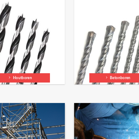
Houtboren
Betonboren