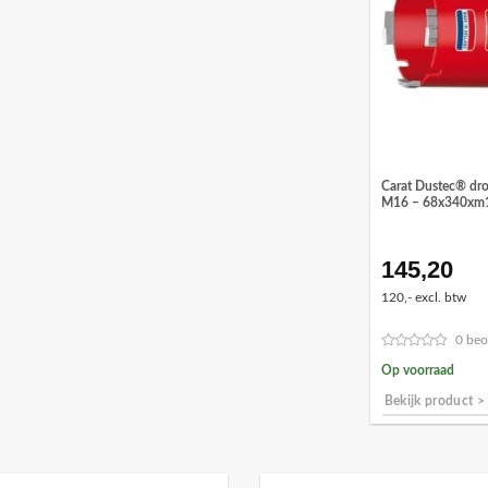
Carat Dustec® dr
M16 – 68x340xm
145,20
120,- excl. btw
0 beo
Op voorraad
Bekijk product >