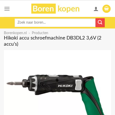
Skip
to
content
Zoeken
naar:
Borenkopen.nl
»
Producten
Hikoki accu schroefmachine DB3DL2 3,6V (2
accu’s)