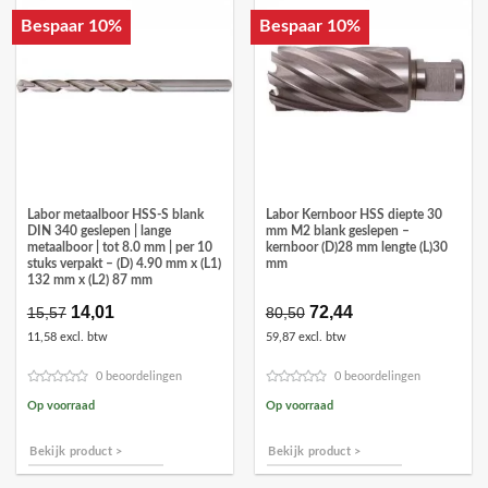
Bespaar 10%
Bespaar 10%
Labor metaalboor HSS-S blank
Labor Kernboor HSS diepte 30
DIN 340 geslepen | lange
mm M2 blank geslepen –
metaalboor | tot 8.0 mm | per 10
kernboor (D)28 mm lengte (L)30
stuks verpakt – (D) 4.90 mm x (L1)
mm
132 mm x (L2) 87 mm
Oorspronkelijke
14,01
Huidige
Oorspronkelijke
72,44
Huidige
15,57
80,50
prijs
prijs
prijs
prijs
11,58 excl. btw
59,87 excl. btw
was:
is:
was:
is:
€15,57.
€14,01.
€80,50.
€72,44.
0 beoordelingen
0 beoordelingen
Op voorraad
Op voorraad
Bekijk product >
Bekijk product >