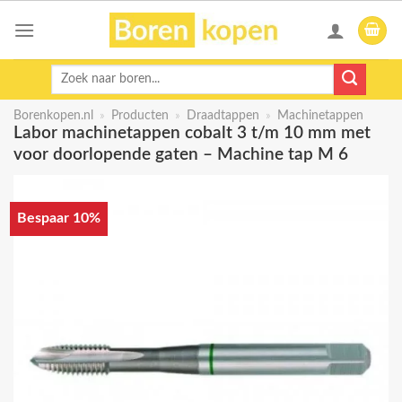
Skip
to
content
Zoeken
naar:
Borenkopen.nl
»
Producten
»
Draadtappen
»
Machinetappen
Labor machinetappen cobalt 3 t/m 10 mm met
voor doorlopende gaten – Machine tap M 6
Bespaar 10%