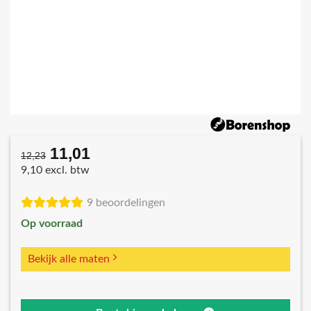
11,01
Oorspronkelijke
Huidige
12,23
prijs
prijs
9,10 excl. btw
was:
is:
€12,23.
€11,01.
9 beoordelingen
Op voorraad
Bekijk alle maten