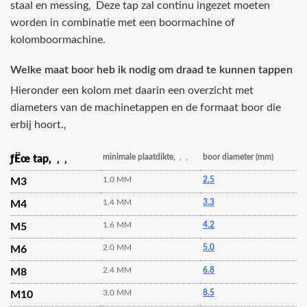
staal en messing‚ Deze tap zal continu ingezet moeten
worden in combinatie met een boormachine of
kolomboormachine.
Welke maat boor heb ik nodig om draad te kunnen tappen
Hieronder een kolom met daarin een overzicht met
diameters van de machinetappen en de formaat boor die
erbij hoort.‚
minimale plaatdikte‚
‚ ‚
boor diameter (mm)
ƒËœ tap‚
‚ ‚
1.0 MM
2.5
M3
1.4 MM
3.3
M4
1.6 MM
4.2
M5
2.0 MM
5.0
M6
2.4 MM
6.8
M8
3.0 MM
8.5
M10