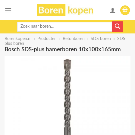
Skip
to
content
Zoeken
naar:
Borenkopen.nl
»
Producten
»
Betonboren
»
SDS boren
»
SDS
plus boren
Bosch SDS-plus hamerboren 10x100x165mm