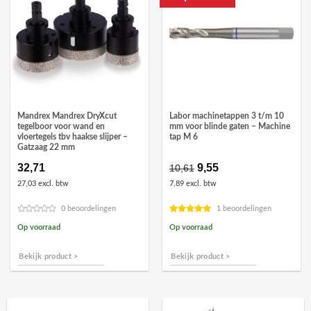
Mandrex Mandrex DryXcut
Labor machinetappen 3 t/m 10
tegelboor voor wand en
mm voor blinde gaten – Machine
vloertegels tbv haakse slijper –
tap M 6
Gatzaag 22 mm
32,71
Oorspronkelijke
9,55
Huidige
10,61
prijs
prijs
27,03 excl. btw
7,89 excl. btw
was:
is:
€10,61.
€9,55.
0 beoordelingen
1 beoordelingen
Op voorraad
Op voorraad
Bekijk product >
Bekijk product >