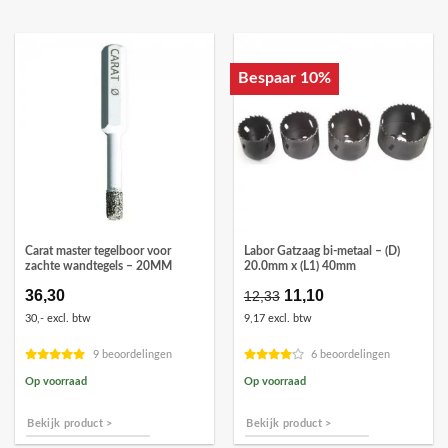
Bespaar 10%
Carat master tegelboor voor
Labor Gatzaag bi-metaal – (D)
zachte wandtegels – 20MM
20.0mm x (L1) 40mm
36,30
Oorspronkelijke
11,10
Huidige
12,33
prijs
prijs
30,- excl. btw
9,17 excl. btw
was:
is:
€12,33.
€11,10.
9 beoordelingen
6 beoordelingen
Op voorraad
Op voorraad
Bekijk product >
Bekijk product >