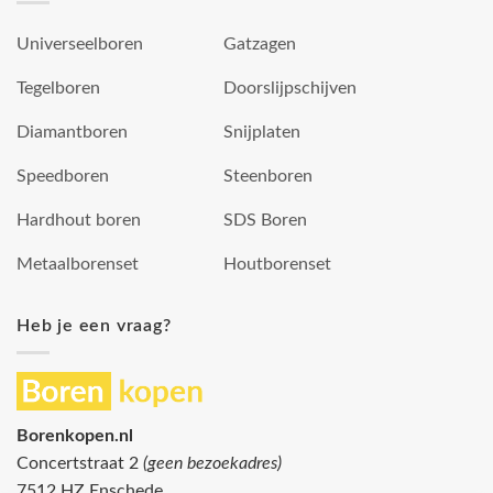
Universeelboren
Gatzagen
Tegelboren
Doorslijpschijven
Diamantboren
Snijplaten
Speedboren
Steenboren
Hardhout boren
SDS Boren
Metaalborenset
Houtborenset
Heb je een vraag?
Borenkopen.nl
Concertstraat 2
(geen bezoekadres)
7512 HZ Enschede