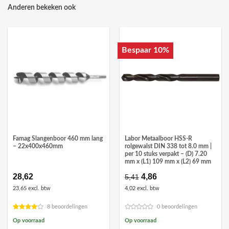
Anderen bekeken ook
Bespaar 10%
Famag Slangenboor 460 mm lang
Labor Metaalboor HSS-R
– 22x400x460mm
rolgewalst DIN 338 tot 8.0 mm |
per 10 stuks verpakt – (D) 7.20
mm x (L1) 109 mm x (L2) 69 mm
28,62
Oorspronkelijke
4,86
Huidige
5,41
prijs
prijs
23,65 excl. btw
4,02 excl. btw
was:
is:
€5,41.
€4,86.
8 beoordelingen
0 beoordelingen
Op voorraad
Op voorraad