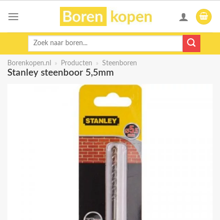
Skip
to
content
Zoeken
naar:
Borenkopen.nl
»
Producten
»
Steenboren
Stanley steenboor 5,5mm