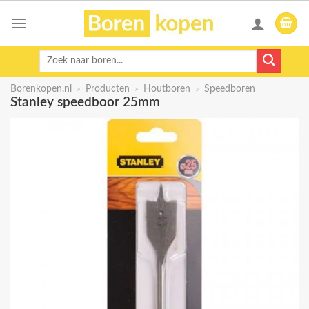
Skip
to
content
Zoeken
naar:
Borenkopen.nl
»
Producten
»
Houtboren
»
Speedboren
Stanley speedboor 25mm