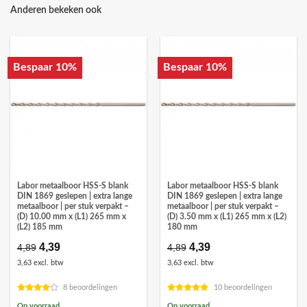
Anderen bekeken ook
Bespaar 10%
Bespaar 10%
Labor metaalboor HSS-S blank
Labor metaalboor HSS-S blank
DIN 1869 geslepen | extra lange
DIN 1869 geslepen | extra lange
metaalboor | per stuk verpakt –
metaalboor | per stuk verpakt –
(D) 10.00 mm x (L1) 265 mm x
(D) 3.50 mm x (L1) 265 mm x (L2)
(L2) 185 mm
180 mm
Oorspronkelijke
4,39
Huidige
Oorspronkelijke
4,39
Huidige
4,89
4,89
prijs
prijs
prijs
prijs
3,63 excl. btw
3,63 excl. btw
was:
is:
was:
is:
€4,89.
€4,39.
€4,89.
€4,39.
8 beoordelingen
10 beoordelingen
Op voorraad
Op voorraad