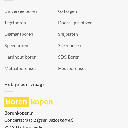
Universeelboren
Gatzagen
Tegelboren
Doorslijpschijven
Diamantboren
Snijplaten
Speedboren
Steenboren
Hardhout boren
SDS Boren
Metaalborenset
Houtborenset
Heb je een vraag?
Borenkopen.nl
Concertstraat 2
(geen bezoekadres)
7512 HZ Enschede