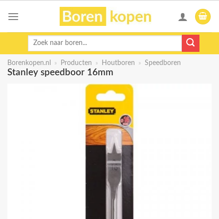
Skip
to
content
Zoeken
naar:
Borenkopen.nl
»
Producten
»
Houtboren
»
Speedboren
Stanley speedboor 16mm