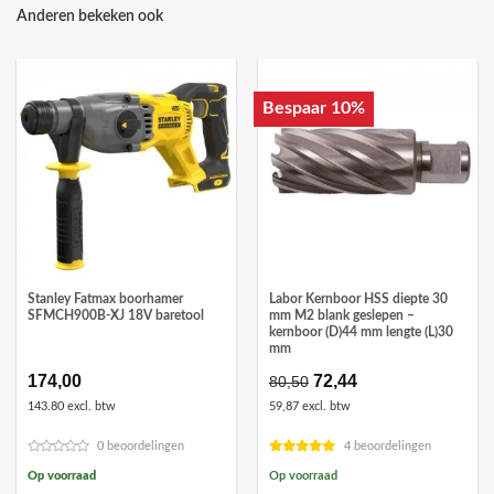
Anderen bekeken ook
Bespaar 10%
Stanley Fatmax boorhamer
Labor Kernboor HSS diepte 30
SFMCH900B-XJ 18V baretool
mm M2 blank geslepen –
kernboor (D)44 mm lengte (L)30
mm
174,00
Oorspronkelijke
72,44
Huidige
80,50
prijs
prijs
143.80 excl. btw
59,87 excl. btw
was:
is:
€80,50.
€72,44.
0 beoordelingen
4 beoordelingen
Op voorraad
Op voorraad