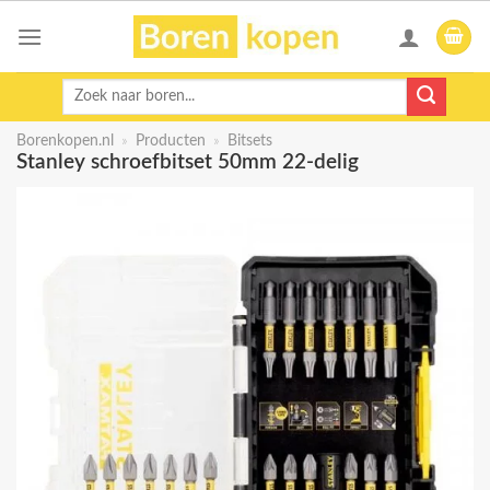
Skip
to
content
Zoeken
naar:
Borenkopen.nl
»
Producten
»
Bitsets
Stanley schroefbitset 50mm 22-delig