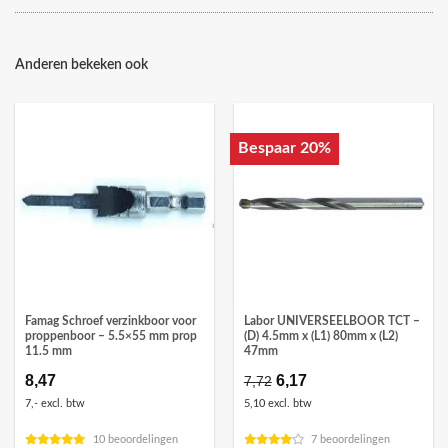
Anderen bekeken ook
Bespaar 20%
Famag Schroef verzinkboor voor
Labor UNIVERSEELBOOR TCT –
proppenboor – 5.5×55 mm prop
(D) 4.5mm x (L1) 80mm x (L2)
11.5 mm
47mm
8,47
Oorspronkelijke
6,17
Huidige
7,72
prijs
prijs
7,- excl. btw
5,10 excl. btw
was:
is:
€7,72.
€6,17.
10 beoordelingen
7 beoordelingen