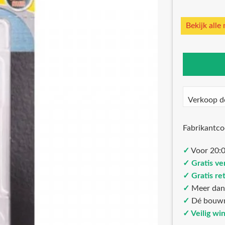
Bekijk alle
Verkoop d
Fabrikantc
✓
Voor 20:0
✓ Gratis ve
✓ Gratis re
✓
Meer da
✓
Dé bouw
✓ Veilig wi