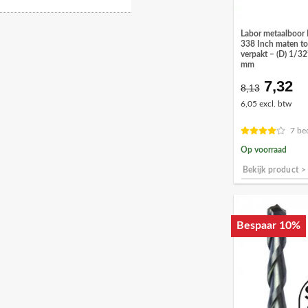
Labor metaalboor 
338 Inch maten tot
verpakt – (D) 1/32
mm
7,32
Oorspr
Hu
8,13
prijs
pr
6,05 excl. btw
was:
is:
€8,13.
€7
7 be
Op voorraad
Bekijk product >
Bespaar 10%