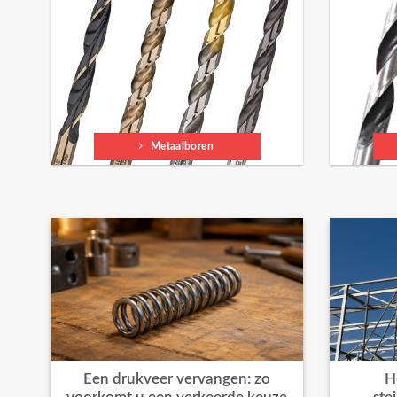
Metaalboren
Een drukveer vervangen: zo
H