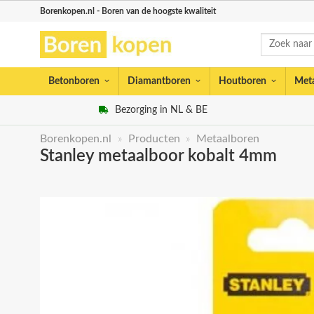
Skip
Borenkopen.nl - Boren van de hoogste kwaliteit
to
Zoeken
content
naar:
Betonboren
Diamantboren
Houtboren
Met
Bezorging in NL & BE
Borenkopen.nl
»
Producten
»
Metaalboren
Stanley metaalboor kobalt 4mm