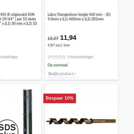
HSS-R rolgewalst DIN
Labor Slangenboor lengte 460 mm – (D)
 19/64″ | per 10 stuks
9.0mm x (L1) 460mm x (L2) 385mm
” x (L1) 30 mm x (L2) 10
11,94
onkelijke
idige
Oorspronkelijke
Huidige
13,27
ijs
prijs
prijs
9,87 excl. btw
was:
is:
,32.
€13,27.
€11,94.
oordelingen
0 beoordelingen
Op voorraad
Bekijk product >
Bespaar 10%