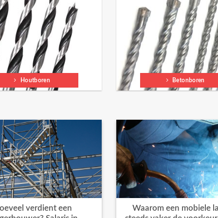
Houtboren
Betonboren
oeveel verdient een
Waarom een mobiele la