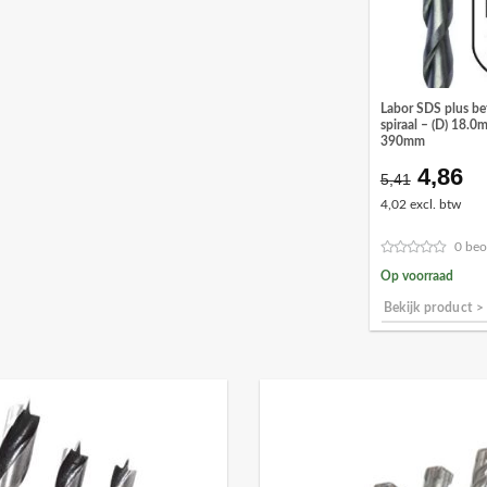
Labor SDS plus b
spiraal – (D) 18.0
390mm
4,86
Oorspr
Hu
5,41
prijs
pr
4,02 excl. btw
was:
is:
€5,41.
€4
0 beo
Op voorraad
Bekijk product >