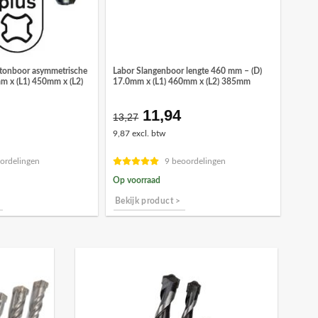
etonboor asymmetrische
Labor Slangenboor lengte 460 mm – (D)
mm x (L1) 450mm x (L2)
17.0mm x (L1) 460mm x (L2) 385mm
11,94
onkelijke
idige
Oorspronkelijke
Huidige
13,27
ijs
prijs
prijs
9,87 excl. btw
was:
is:
,86.
€13,27.
€11,94.
ordelingen
9 beoordelingen
Op voorraad
Bekijk product >