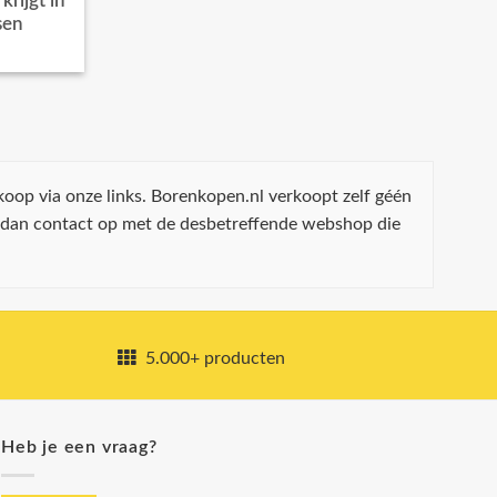
rijgt in
sen
koop via onze links. Borenkopen.nl verkoopt zelf géén
 dan contact op met de desbetreffende webshop die
5.000+ producten
Heb je een vraag?