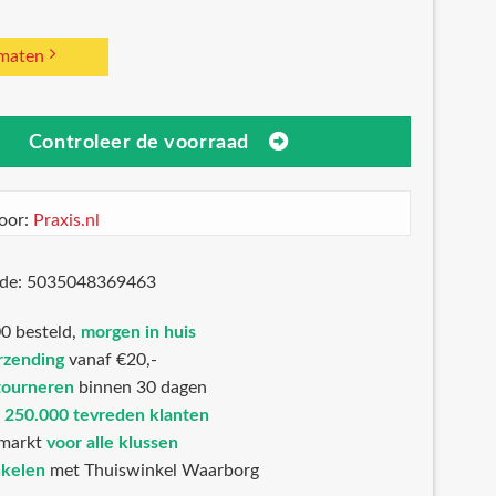
 maten
Controleer de voorraad
oor:
Praxis.nl
ode: 5035048369463
0 besteld,
morgen in huis
rzending
vanaf €20,-
tourneren
binnen 30 dagen
n
250.000 tevreden klanten
markt
voor alle klussen
nkelen
met Thuiswinkel Waarborg