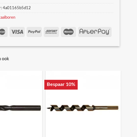
r:
4a01165b5d12
aalboren
n ook
Bespaar 10%