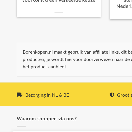
voorkomt u een verkeerde keuze
ste
Nederl
Borenkopen.nl maakt gebruik van affiliate links, dit
producten, je wordt hiervoor doorverwezen naar de
het product aanbiedt.
Bezorging in NL & BE
Groot a
Waarom shoppen via ons?