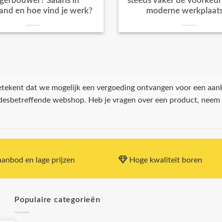
igerbouwer? Salaris in
steeds vaker de voorkeur k
and en hoe vind je werk?
moderne werkplaat
 betekent dat we mogelijk een vergoeding ontvangen voor een aan
 desbetreffende webshop. Heb je vragen over een product, neem
anbod en lage prijzen
Hoge kwaliteit boren
Populaire categorieën