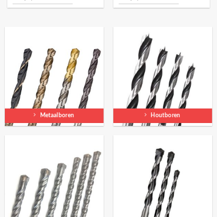
Metaalboren
Houtboren