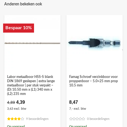
Anderen bekeken ook
Bespaar 10%
Labor metaalboor HSS-S blank
Famag Schroef verzinkboor voor
DIN 1869 geslepen | extra lange
proppenboor – 5.0×25 mm prop
metaalboor | per stuk verpakt –
10.5 mm
(D) 10.50 mm x (L1) 340 mm x
(L2) 235 mm
Oorspronkelijke
4,39
Huidige
8,47
4,89
prijs
prijs
3,63 excl. btw
7,- excl. btw
was:
is:
€4,89.
€4,39.
9 beoordelingen
0 beoordelingen
Op voorraad
Op voorraad