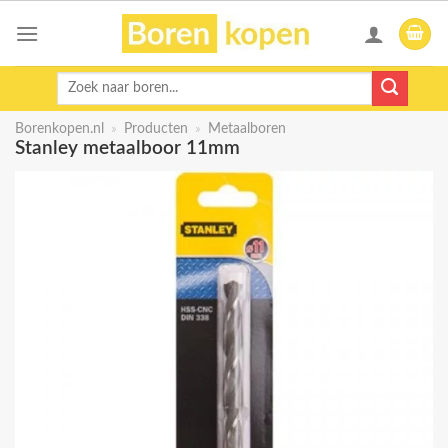
Skip
to
content
Zoeken
naar:
Borenkopen.nl
»
Producten
»
Metaalboren
Stanley metaalboor 11mm