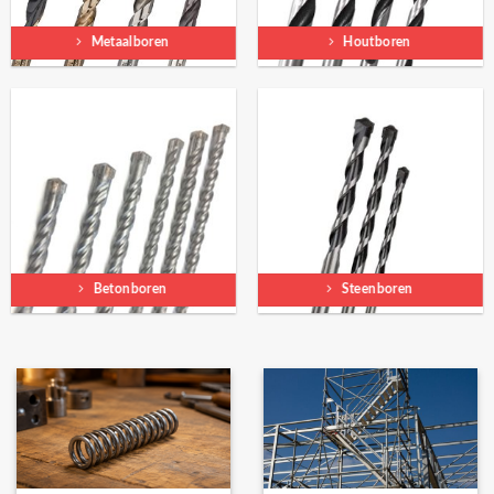
Metaalboren
Houtboren
Betonboren
Steenboren