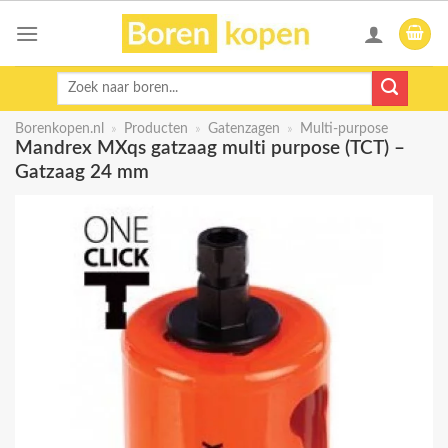
Skip
to
content
Zoeken
naar:
Borenkopen.nl
»
Producten
»
Gatenzagen
»
Multi-purpose
Mandrex MXqs gatzaag multi purpose (TCT) –
Gatzaag 24 mm