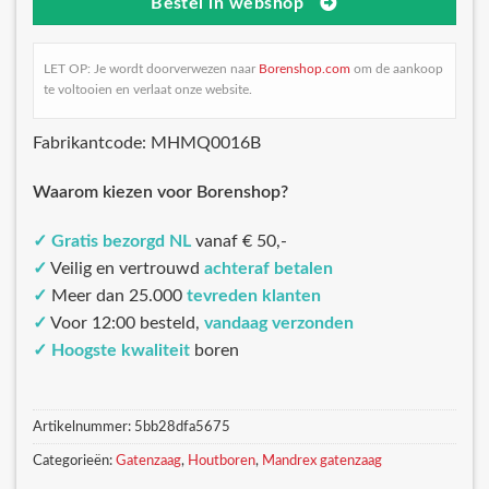
Bestel in webshop
LET OP: Je wordt doorverwezen naar
Borenshop.com
om de aankoop
te voltooien en verlaat onze website.
Fabrikantcode: MHMQ0016B
Waarom kiezen voor Borenshop?
✓
Gratis bezorgd NL
vanaf € 50,-
✓
Veilig en vertrouwd
achteraf betalen
✓
Meer dan 25.000
tevreden klanten
✓
Voor 12:00 besteld,
vandaag verzonden
✓
Hoogste kwaliteit
boren
Artikelnummer:
5bb28dfa5675
Categorieën:
Gatenzaag
,
Houtboren
,
Mandrex gatenzaag