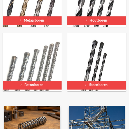
Metaalboren
Houtboren
Betonboren
Steenboren