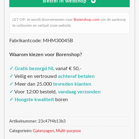
Bestel in webshop
LET OP: Je wordt doorverwezen naar
Borenshop.com
om de aankoop
te voltooien en verlaat onze website.
Fabrikantcode: MHM30045B
Waarom kiezen voor Borenshop?
✓
Gratis bezorgd NL
vanaf € 50,-
✓
Veilig en vertrouwd
achteraf betalen
✓
Meer dan 25.000
tevreden klanten
✓
Voor 12:00 besteld,
vandaag verzonden
✓
Hoogste kwaliteit
boren
Artikelnummer:
23c47f4b13b3
Categorieën:
Gatenzagen
,
Multi-purpose