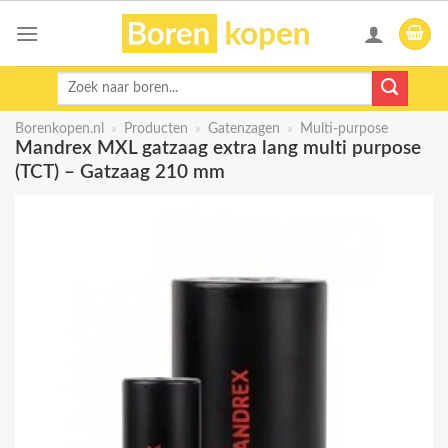
Skip
to
content
Zoeken
naar:
Borenkopen.nl
»
Producten
»
Gatenzagen
»
Multi-purpose
Mandrex MXL gatzaag extra lang multi purpose
(TCT) – Gatzaag 210 mm