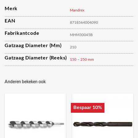
Merk
Mandrex
EAN
8718564004090
Fabrikantcode
MHM30045B
Gatzaag Diameter (mm)
210
Gatzaag Diameter (reeks)
150 – 250 mm
Anderen bekeken ook
Bespaar 10%