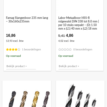
Famag Slangenboor 235 mm lang
Labor Metaalboor HSS-R
– 30x160x235mm
rolgewalst DIN 338 tot 8.0 mm |
per 10 stuks verpakt – (D) 1.50
mm x (L1) 40 mm x (L2) 18 mm
16,86
Oorspronkelijke
4,86
Huidige
5,41
prijs
prijs
13,93 excl. btw
4,02 excl. btw
was:
is:
€5,41.
€4,86.
1 beoordelingen
0 beoordelingen
Op voorraad
Op voorraad
Bekijk product >
Bekijk product >