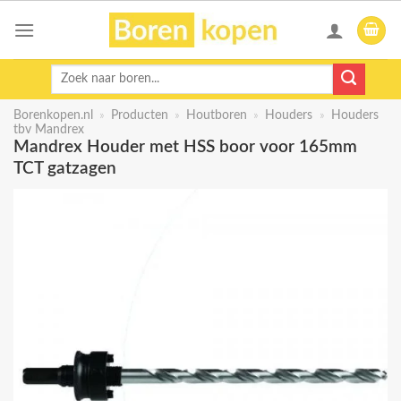
Skip
to
content
Zoeken
naar:
Borenkopen.nl
»
Producten
»
Houtboren
»
Houders
»
Houders
tbv Mandrex
Mandrex Houder met HSS boor voor 165mm
TCT gatzagen