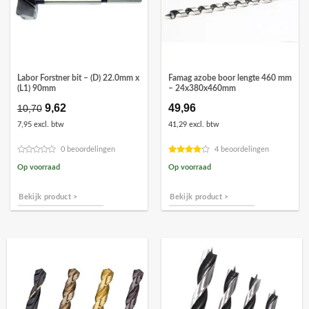
Labor Forstner bit – (D) 22.0mm x
Famag azobe boor lengte 460 mm
(L1) 90mm
– 24x380x460mm
Oorspronkelijke
9,62
Huidige
49,96
10,70
prijs
prijs
7,95 excl. btw
41,29 excl. btw
was:
is:
€10,70.
€9,62.
0 beoordelingen
4 beoordelingen
Op voorraad
Op voorraad
Bekijk product >
Bekijk product >