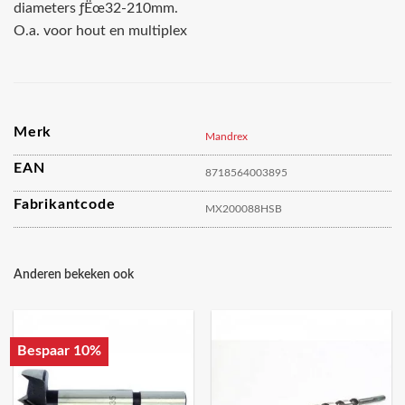
diameters ƒËœ32-210mm.
O.a. voor hout en multiplex
Merk
Mandrex
EAN
8718564003895
Fabrikantcode
MX200088HSB
Anderen bekeken ook
Bespaar 10%