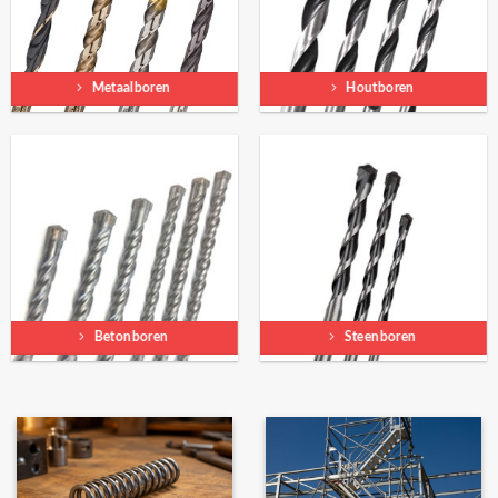
Metaalboren
Houtboren
Betonboren
Steenboren