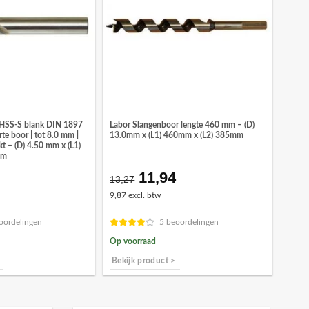
 HSS-S blank DIN 1897
Labor Slangenboor lengte 460 mm – (D)
rte boor | tot 8.0 mm |
13.0mm x (L1) 460mm x (L2) 385mm
kt – (D) 4.50 mm x (L1)
mm
11,94
onkelijke
idige
Oorspronkelijke
Huidige
13,27
ijs
prijs
prijs
9,87 excl. btw
was:
is:
,32.
€13,27.
€11,94.
oordelingen
5 beoordelingen
Op voorraad
Bekijk product >