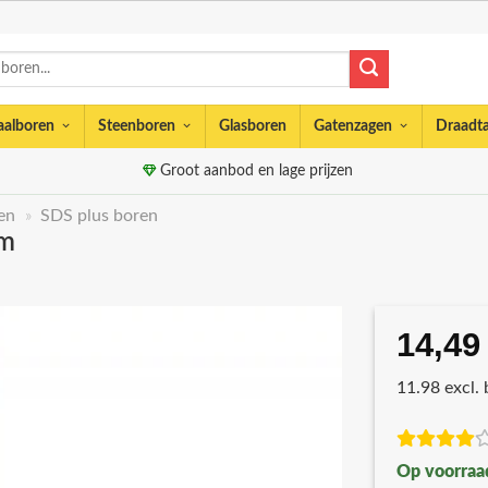
aalboren
Steenboren
Glasboren
Gatenzagen
Draadt
Groot aanbod en lage prijzen
en
»
SDS plus boren
mm
14,49
11.98 excl.
Op voorraa