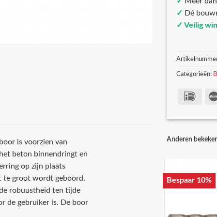
✓
Meer da
✓
Dé bouw
✓ Veilig wi
Artikelnumme
Categorieën:
B
Anderen bekeke
oor is voorzien van
het beton binnendringt en
rring op zijn plaats
t te groot wordt geboord.
Bespaar 10%
e robuustheid ten tijde
r de gebruiker is. De boor