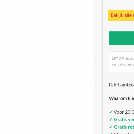
Bekijk alle
LET OP: Je w
verlaat onze w
Fabrikantc
Waarom kie
✓
Voor 20:0
✓ Gratis ve
✓ Gratis re