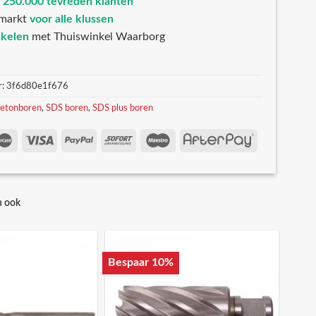
n
250.000 tevreden klanten
markt
voor alle klussen
nkelen
met Thuiswinkel Waarborg
r:
3f6d80e1f676
etonboren
,
SDS boren
,
SDS plus boren
n ook
Bespaar 10%