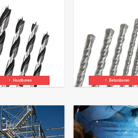
Houtboren
Betonboren