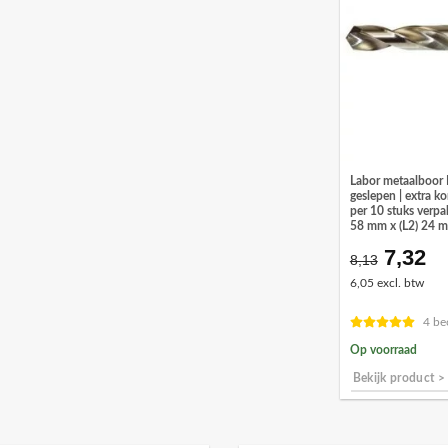
Labor metaalboor
geslepen | extra ko
per 10 stuks verpa
58 mm x (L2) 24 
7,32
Oorspr
Hu
8,13
prijs
pr
6,05 excl. btw
was:
is:
€8,13.
€7
4 be
Op voorraad
Bekijk product >