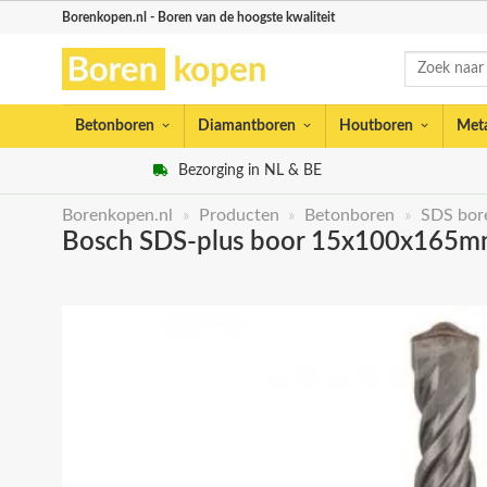
Skip
Borenkopen.nl - Boren van de hoogste kwaliteit
to
Zoeken
content
naar:
Betonboren
Diamantboren
Houtboren
Met
Bezorging in NL & BE
Borenkopen.nl
»
Producten
»
Betonboren
»
SDS bor
Bosch SDS-plus boor 15x100x165