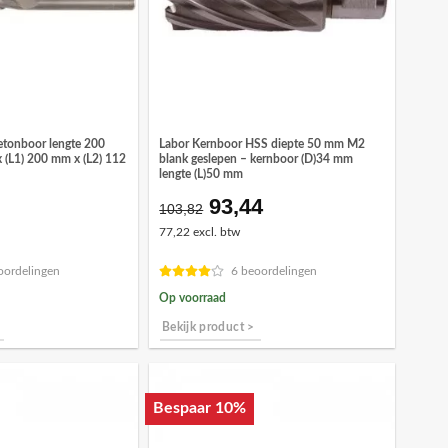
etonboor lengte 200
Labor Kernboor HSS diepte 50 mm M2
 (L1) 200 mm x (L2) 112
blank geslepen – kernboor (D)34 mm
lengte (L)50 mm
93,44
onkelijke
idige
Oorspronkelijke
Huidige
103,82
ijs
prijs
prijs
77,22 excl. btw
was:
is:
,27.
€103,82.
€93,44.
oordelingen
6 beoordelingen
Op voorraad
Bekijk product >
Bespaar 10%