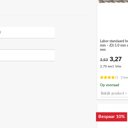
l
Labor standaard b
mm – (D) 5.0 mm x
mm
3,27
Oorspr
Hu
3,63
prijs
pr
2,70 excl. btw
was:
is:
€3,63.
€3
3 be
Op voorraad
Bekijk product >
Bespaar 10%