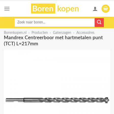
Skip
to
content
Zoeken
naar:
Borenkopen.nl
»
Producten
»
Gatenzagen
»
Accessoires
Mandrex Centreerboor met hartmetalen punt
(TCT) L=217mm