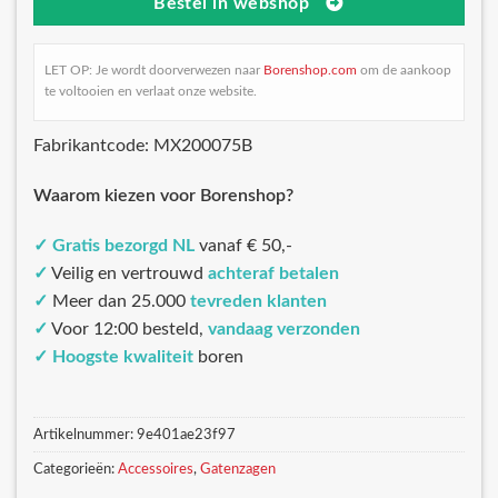
Bestel in webshop
LET OP: Je wordt doorverwezen naar
Borenshop.com
om de aankoop
te voltooien en verlaat onze website.
Fabrikantcode: MX200075B
Waarom kiezen voor Borenshop?
✓
Gratis bezorgd NL
vanaf € 50,-
✓
Veilig en vertrouwd
achteraf betalen
✓
Meer dan 25.000
tevreden klanten
✓
Voor 12:00 besteld,
vandaag verzonden
✓
Hoogste kwaliteit
boren
Artikelnummer:
9e401ae23f97
Categorieën:
Accessoires
,
Gatenzagen