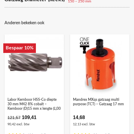
150 – 250 mm
Anderen bekeken ook
Bespaar 10%
Labor Kernboor HSS-Co diepte
Mandrex MXqs gatzaag multi
30 mm M42 8% cobalt –
purpose (TCT) – Gatzaag 17 mm
Kernboor (D)15 mm x lengte (L)30
Oorspronkelijke
109,41
Huidige
14,68
121,57
prijs
prijs
90,42 excl. btw
12,13 excl. btw
was:
is:
€121,57.
€109,41.