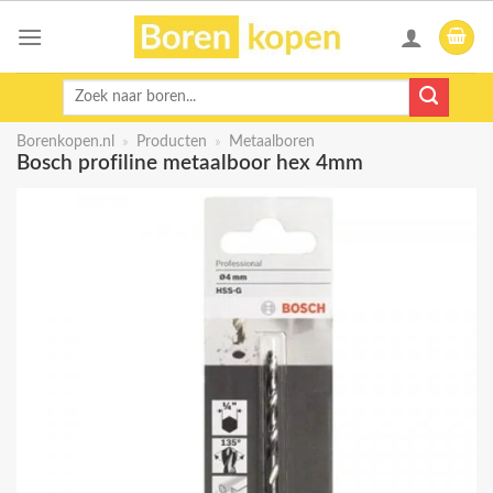
Skip
to
content
Zoeken
naar:
Borenkopen.nl
»
Producten
»
Metaalboren
Bosch profiline metaalboor hex 4mm