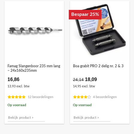
Bespaar 25%
Famag Slangenboor 235 mm lang
Boa grabit PRO 2 delig nr. 2 & 3
– 24x160x235mm
16,86
Oorspronkelijke
18,09
Huidige
24,14
prijs
prijs
13,93 excl. btw
14,95 excl. btw
was:
is:
€24,14.
€18,09.
12 beoordelingen
4 beoordelingen
Op voorraad
Op voorraad
Bekijk product >
Bekijk product >