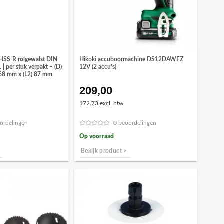
HSS-R rolgewalst DIN
Hikoki accuboormachine DS12DAWFZ
| per stuk verpakt – (D)
12V (2 accu’s)
168 mm x (L2) 87 mm
209,00
ronkelijke
Huidige
prijs
172.73 excl. btw
is:
7.
€17,42.
ordelingen
0 beoordelingen
Op voorraad
Bekijk product >