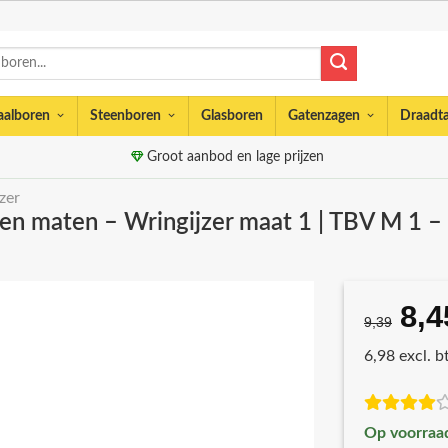
aalboren
Steenboren
Glasboren
Gatenzagen
Draadt
Groot aanbod en lage prijzen
zer
rsen maten – Wringijzer maat 1 | TBV M 1 
8,4
Oor
9,39
prij
6,98 excl. 
was
€9,
Op voorraa