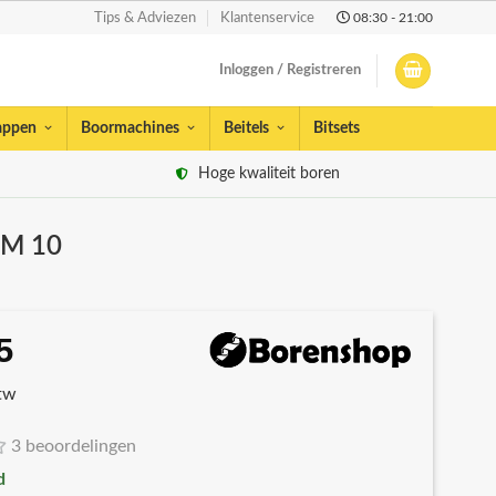
08:30 - 21:00
Tips & Adviezen
Klantenservice
Inloggen / Registreren
appen
Boormachines
Beitels
Bitsets
Hoge kwaliteit boren
– M 10
5
spronkelijke
Huidige
s
prijs
btw
:
is:
39.
€8,45.
3 beoordelingen
d