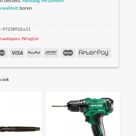
0 besteld,
vandaag verzonden
kwaliteit
boren
r:
97238932cc11
raadtappen
,
Wringijzer
n ook