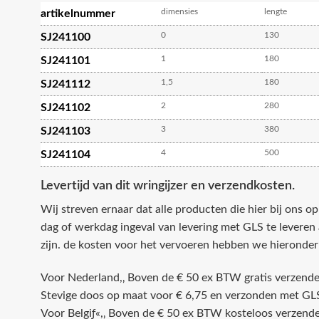
dimensies
lengte
artikelnummer
0
130
SJ241100
1
180
SJ241101
1,5
180
SJ241112
2
280
SJ241102
3
380
SJ241103
4
500
SJ241104
Levertijd van dit wringijzer en verzendkosten.
Wij streven ernaar dat alle producten die hier bij ons o
dag of werkdag ingeval van levering met GLS te leveren 
zijn. de kosten voor het vervoeren hebben we hieronder
Voor Nederland,‚ Boven de € 50 ex BTW gratis verzend
Stevige doos op maat voor € 6,75 en verzonden met GL
Voor Belgiƒ«,‚ Boven de € 50 ex BTW kosteloos verzend