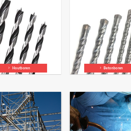
Houtboren
Betonboren