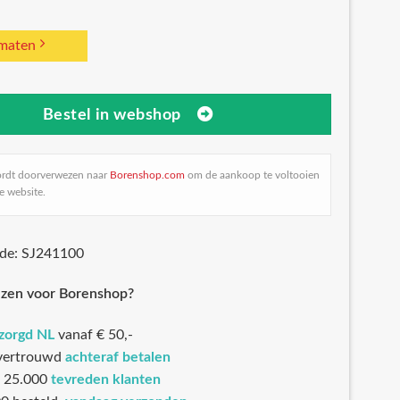
 maten
Bestel in webshop
ordt doorverwezen naar
Borenshop.com
om de aankoop te voltooien
e website.
ode: SJ241100
zen voor Borenshop?
ezorgd NL
vanaf € 50,-
 vertrouwd
achteraf betalen
 25.000
tevreden klanten