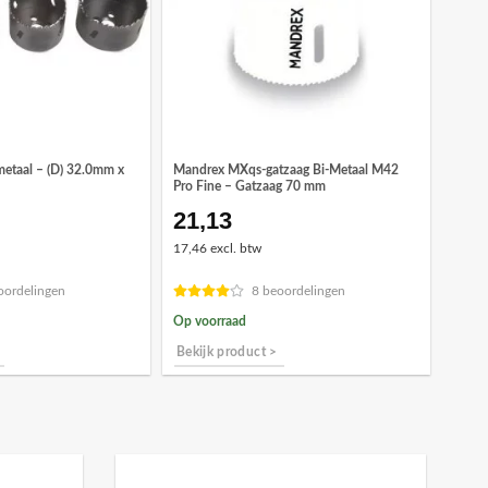
metaal – (D) 32.0mm x
Mandrex MXqs-gatzaag Bi-Metaal M42
Pro Fine – Gatzaag 70 mm
21,13
ronkelijke
Huidige
prijs
17,46 excl. btw
is:
3.
€11,10.
oordelingen
8 beoordelingen
Op voorraad
Bekijk product >