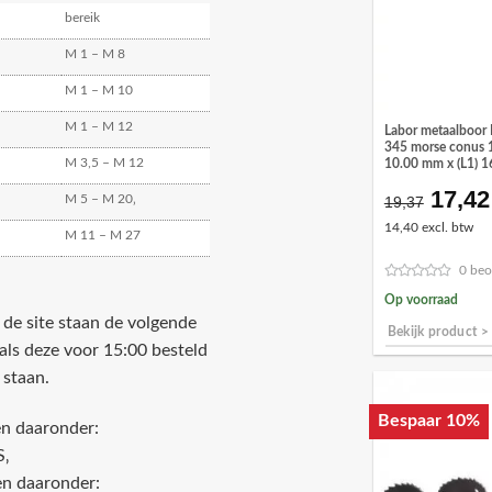
bereik
M 1 – M 8
M 1 – M 10
M 1 – M 12
Labor metaalboor 
345 morse conus 1 
M 3,5 – M 12
10.00 mm x (L1) 
17,42
Oorsp
M 5 – M 20‚
19,37
prijs
14,40 excl. btw
M 11 – M 27
was:
€19,3
0 beo
Op voorraad
p de site staan de volgende
Bekijk product >
als deze voor 15:00 besteld
 staan.
Bespaar 10%
en daaronder:
S‚
en daaronder: