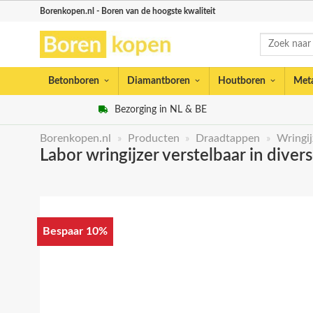
Skip
Borenkopen.nl - Boren van de hoogste kwaliteit
to
Zoeken
content
naar:
Betonboren
Diamantboren
Houtboren
Met
Bezorging in NL & BE
Borenkopen.nl
»
Producten
»
Draadtappen
»
Wringij
Labor wringijzer verstelbaar in dive
Bespaar 10%