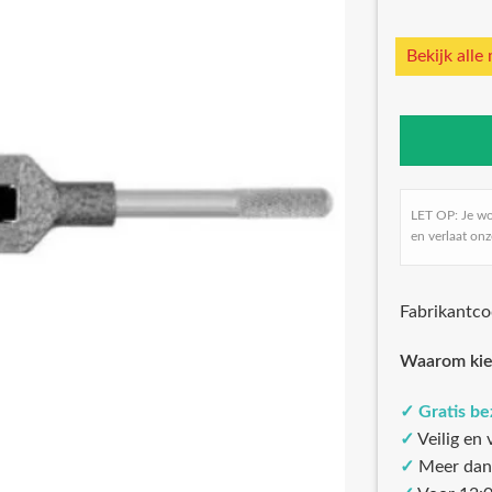
Bekijk alle
LET OP: Je w
en verlaat onz
Fabrikantc
Waarom kie
✓
Gratis b
✓
Veilig en
✓
Meer dan