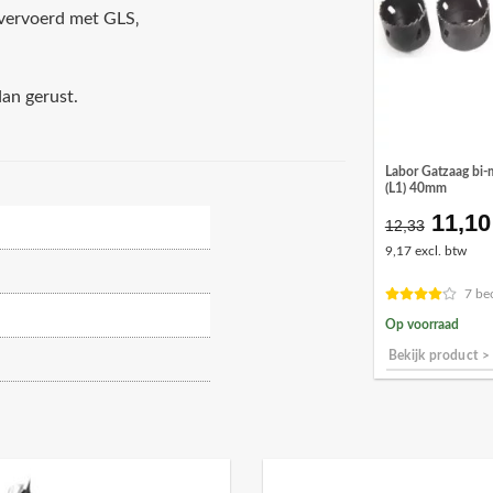
 vervoerd met GLS‚
dan gerust.
Labor Gatzaag bi-
(L1) 40mm
11,10
Oorsp
12,33
prijs
9,17 excl. btw
was:
€12,3
7 be
Op voorraad
Bekijk product >