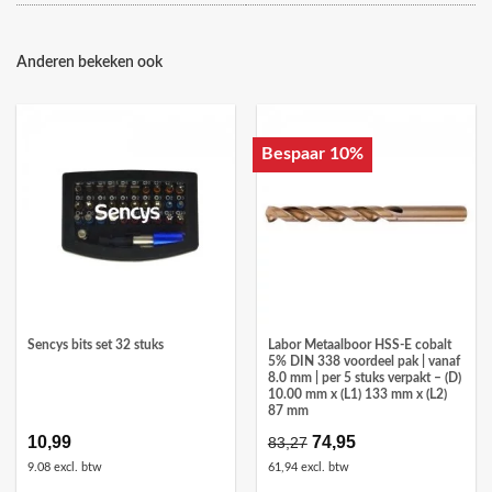
Anderen bekeken ook
Bespaar 10%
Sencys bits set 32 stuks
Labor Metaalboor HSS-E cobalt
5% DIN 338 voordeel pak | vanaf
8.0 mm | per 5 stuks verpakt – (D)
10.00 mm x (L1) 133 mm x (L2)
87 mm
10,99
Oorspronkelijke
74,95
Huidige
83,27
prijs
prijs
9.08 excl. btw
61,94 excl. btw
was:
is: