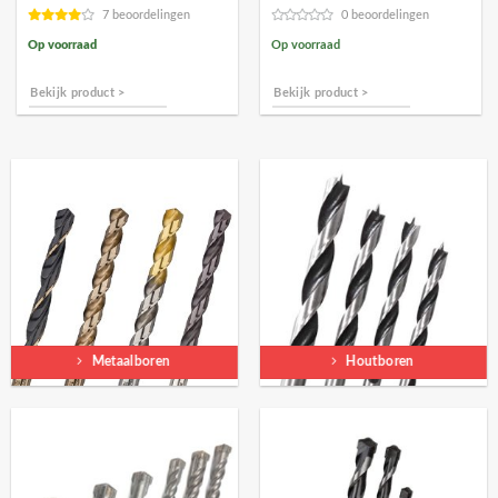
€83,27.
€74,95.
7 beoordelingen
0 beoordelingen
Op voorraad
Op voorraad
Bekijk product >
Bekijk product >
Metaalboren
Houtboren