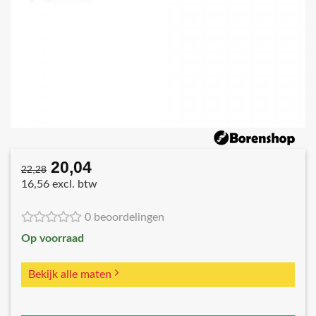
20,04
Oorspronkelijke
Huidige
22,28
prijs
prijs
16,56 excl. btw
was:
is:
€22,28.
€20,04.
0 beoordelingen
Op voorraad
Bekijk alle maten