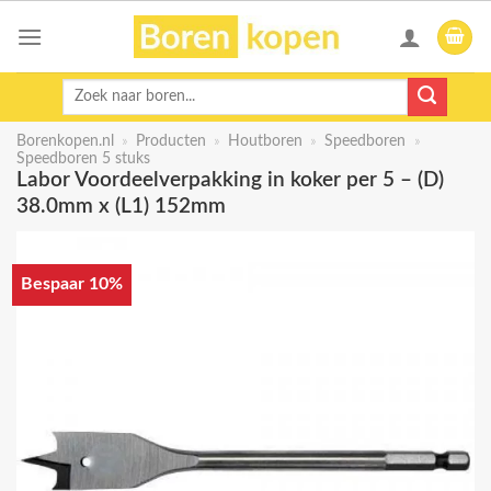
Skip
to
content
Zoeken
naar:
Borenkopen.nl
»
Producten
»
Houtboren
»
Speedboren
»
Speedboren 5 stuks
Labor Voordeelverpakking in koker per 5 – (D)
38.0mm x (L1) 152mm
Bespaar 10%