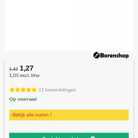
1,27
Oorspronkelijke
Huidige
1,42
prijs
prijs
1,05 excl. btw
was:
is:
€1,42.
€1,27.
11 beoordelingen
Op voorraad
Bekijk alle maten