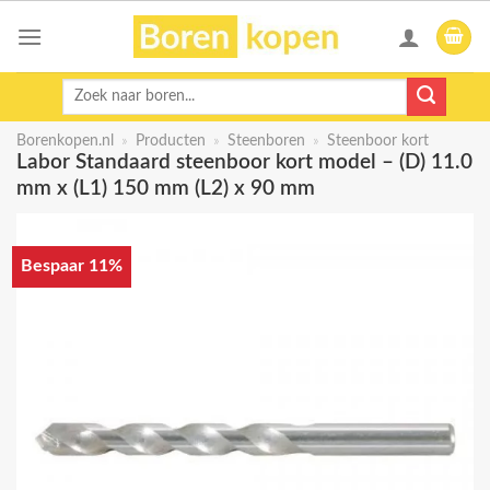
Skip
to
content
Zoeken
naar:
Borenkopen.nl
»
Producten
»
Steenboren
»
Steenboor kort
Labor Standaard steenboor kort model – (D) 11.0
mm x (L1) 150 mm (L2) x 90 mm
Bespaar 11%