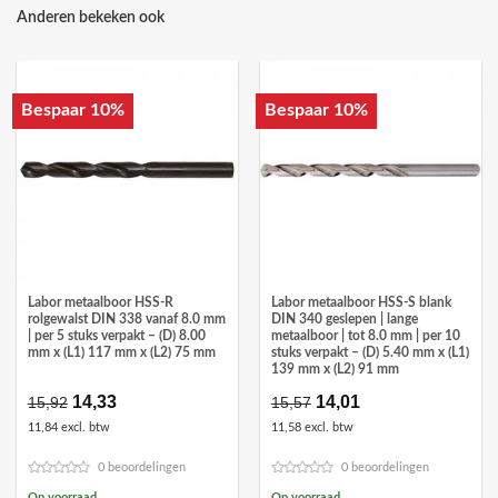
Anderen bekeken ook
Bespaar 10%
Bespaar 10%
Labor metaalboor HSS-R
Labor metaalboor HSS-S blank
rolgewalst DIN 338 vanaf 8.0 mm
DIN 340 geslepen | lange
| per 5 stuks verpakt – (D) 8.00
metaalboor | tot 8.0 mm | per 10
mm x (L1) 117 mm x (L2) 75 mm
stuks verpakt – (D) 5.40 mm x (L1)
139 mm x (L2) 91 mm
Oorspronkelijke
14,33
Huidige
Oorspronkelijke
14,01
Huidige
15,92
15,57
prijs
prijs
prijs
prijs
11,84 excl. btw
11,58 excl. btw
was:
is:
was:
is:
€15,92.
€14,33.
€15,57.
€14,01.
0 beoordelingen
0 beoordelingen
Op voorraad
Op voorraad