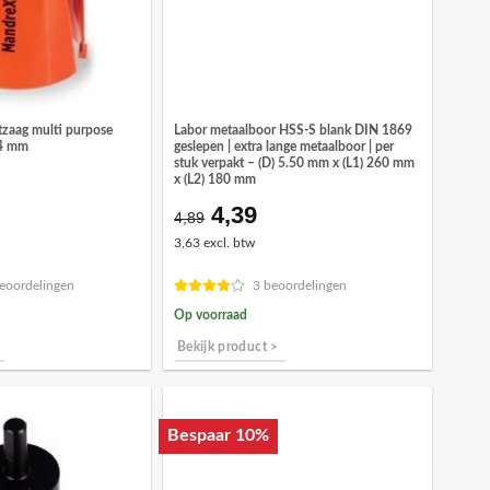
zaag multi purpose
Labor metaalboor HSS-S blank DIN 1869
64 mm
geslepen | extra lange metaalboor | per
stuk verpakt – (D) 5.50 mm x (L1) 260 mm
x (L2) 180 mm
4,39
Oorspronkelijke
Huidige
4,89
prijs
prijs
3,63 excl. btw
was:
is:
€4,89.
€4,39.
eoordelingen
3 beoordelingen
Op voorraad
Bekijk product >
Bespaar 10%