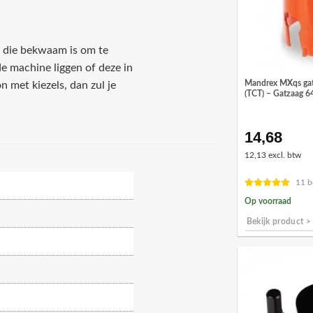
r die bekwaam is om te
de machine liggen of deze in
Mandrex MXqs gat
 met kiezels, dan zul je
(TCT) – Gatzaag 
14,68
12,13 excl. btw
11 b
Op voorraad
Bekijk product >