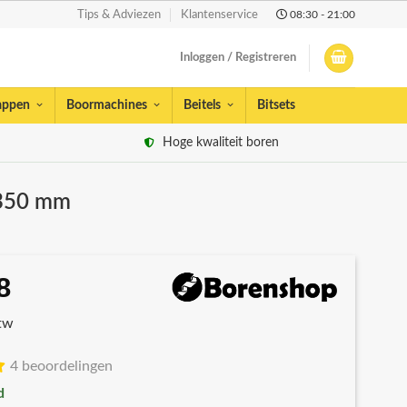
08:30 - 21:00
Tips & Adviezen
Klantenservice
Inloggen / Registreren
appen
Boormachines
Beitels
Bitsets
Hoge kwaliteit boren
 350 mm
8
spronkelijke
Huidige
s
prijs
btw
:
is:
53.
€5,88.
4 beoordelingen
d