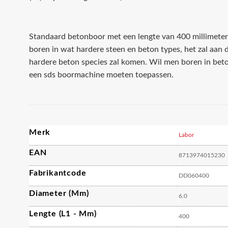
Standaard betonboor met een lengte van 400 millimete
boren in wat hardere steen en beton types, het zal aan 
hardere beton species zal komen. Wil men boren in beton
een sds boormachine moeten toepassen.
Merk
Labor
EAN
8713974015230
Fabrikantcode
DD060400
Diameter (mm)
6.0
Lengte (L1 - Mm)
400