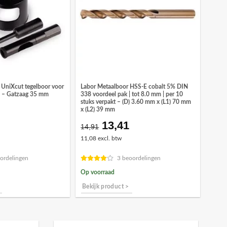
UniXcut tegelboor voor
Labor Metaalboor HSS-E cobalt 5% DIN
s – Gatzaag 35 mm
338 voordeel pak | tot 8.0 mm | per 10
stuks verpakt – (D) 3.60 mm x (L1) 70 mm
x (L2) 39 mm
13,41
Oorspronkelijke
Huidige
14,91
prijs
prijs
11,08 excl. btw
was:
is:
€14,91.
€13,41.
ordelingen
3 beoordelingen
Op voorraad
Bekijk product >