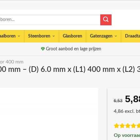
aalboren
Steenboren
Glasboren
Gatenzagen
Draadt
Groot aanbod en lage prijzen
or 400 mm
00 mm – (D) 6.0 mm x (L1) 400 mm x (L2)
5,8
Oor
6,53
prij
4,86 excl. 
was
€6,
Op voorraa