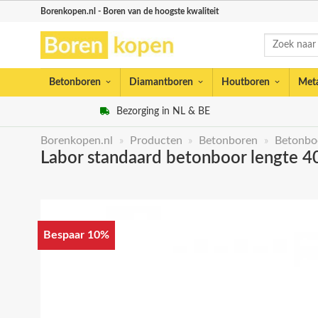
Skip
Borenkopen.nl - Boren van de hoogste kwaliteit
to
Zoeken
content
naar:
Betonboren
Diamantboren
Houtboren
Met
Bezorging in NL & BE
Borenkopen.nl
»
Producten
»
Betonboren
»
Betonbo
Labor standaard betonboor lengte 4
Bespaar 10%