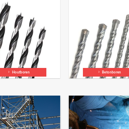
Houtboren
Betonboren