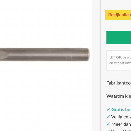
Bekijk alle
LET OP: Je w
en verlaat onz
Fabrikantc
Waarom kie
✓
Gratis b
✓
Veilig en
✓
Meer dan