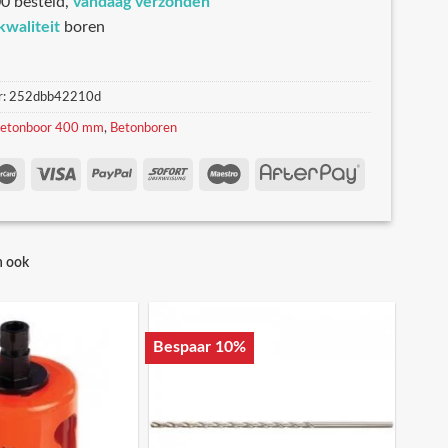
0 besteld,
vandaag verzonden
kwaliteit
boren
r:
252dbb42210d
etonboor 400 mm
,
Betonboren
n ook
Bespaar 10%