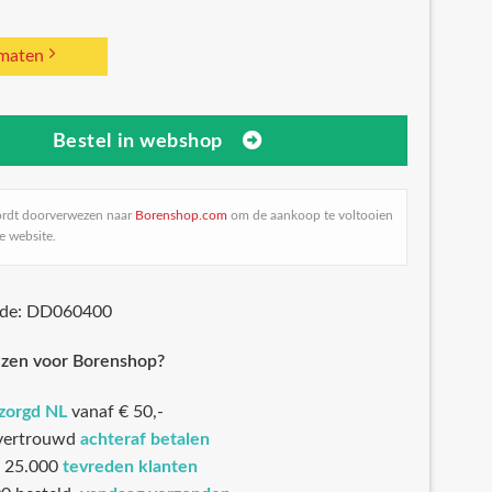
 maten
Bestel in webshop
ordt doorverwezen naar
Borenshop.com
om de aankoop te voltooien
e website.
ode: DD060400
zen voor Borenshop?
ezorgd NL
vanaf € 50,-
 vertrouwd
achteraf betalen
 25.000
tevreden klanten