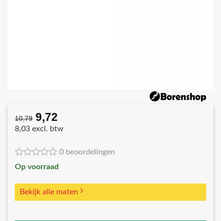
9,72
Oorspronkelijke
Huidige
10,79
prijs
prijs
8,03 excl. btw
was:
is:
€10,79.
€9,72.
0 beoordelingen
Op voorraad
Bekijk alle maten