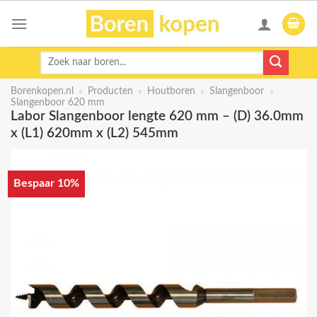
Skip
to
content
Zoeken
naar:
Borenkopen.nl
»
Producten
»
Houtboren
»
Slangenboor
»
Slangenboor 620 mm
Labor Slangenboor lengte 620 mm – (D) 36.0mm
x (L1) 620mm x (L2) 545mm
Bespaar 10%