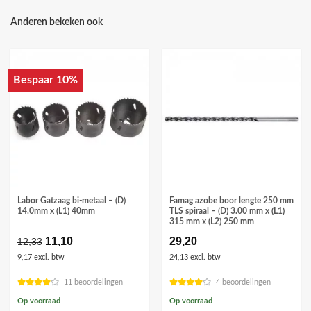
Anderen bekeken ook
Bespaar 10%
Labor Gatzaag bi-metaal – (D)
Famag azobe boor lengte 250 mm
14.0mm x (L1) 40mm
TLS spiraal – (D) 3.00 mm x (L1)
315 mm x (L2) 250 mm
Oorspronkelijke
11,10
Huidige
29,20
12,33
prijs
prijs
9,17 excl. btw
24,13 excl. btw
was:
is:
€12,33.
€11,10.
11 beoordelingen
4 beoordelingen
Op voorraad
Op voorraad