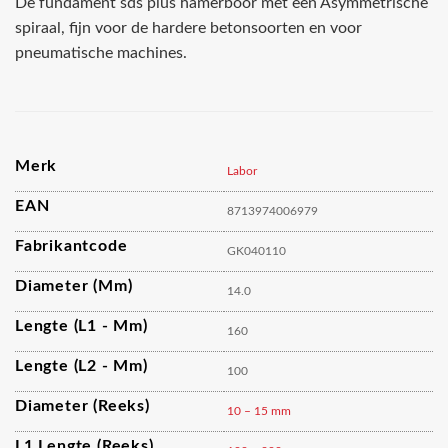
De fundament sds plus hamerboor met een Asymmetrische
spiraal, fijn voor de hardere betonsoorten en voor
pneumatische machines.
Merk
Labor
EAN
8713974006979
Fabrikantcode
GK040110
Diameter (mm)
14.0
Lengte (L1 - Mm)
160
Lengte (L2 - Mm)
100
Diameter (reeks)
10 – 15 mm
L1 Lengte (reeks)