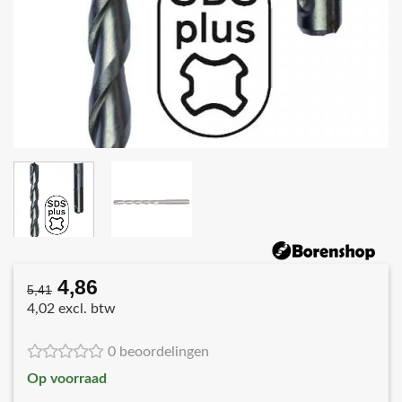
4,86
Oorspronkelijke
Huidige
5,41
prijs
prijs
4,02 excl. btw
was:
is:
€5,41.
€4,86.
0 beoordelingen
Op voorraad