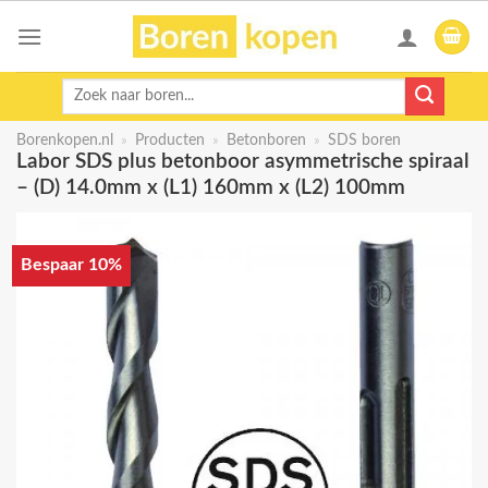
Skip
to
content
Zoeken
naar:
Borenkopen.nl
»
Producten
»
Betonboren
»
SDS boren
Labor SDS plus betonboor asymmetrische spiraal
– (D) 14.0mm x (L1) 160mm x (L2) 100mm
Bespaar 10%