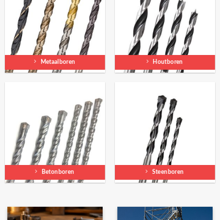
Metaalboren
Houtboren
Betonboren
Steenboren