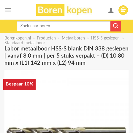
Skip
to
content
Zoeken
naar:
Borenkopen.nl
»
Producten
»
Metaalboren
»
HSS-S geslepen
»
Standaard metaalboor
Labor metaalboor HSS-S blank DIN 338 geslepen
| vanaf 8.0 mm | per 5 stuks verpakt – (D) 10.80
mm x (L1) 142 mm x (L2) 94 mm
Bespaar 10%