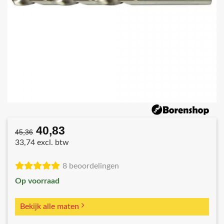
40,83
Oorspronkelijke
Huidige
45,36
prijs
prijs
33,74 excl. btw
was:
is:
€45,36.
€40,83.
8 beoordelingen
Op voorraad
Bekijk alle maten