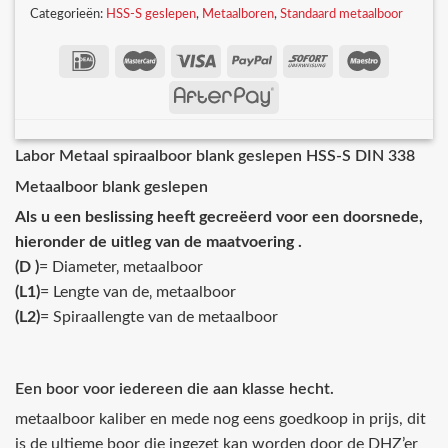
Categorieën:
HSS-S geslepen
,
Metaalboren
,
Standaard metaalboor
Labor Metaal spiraalboor blank geslepen HSS-S DIN 338
Metaalboor blank geslepen
Als u een beslissing heeft gecreëerd voor een doorsnede,
hieronder de uitleg van de maatvoering .
(D )
= Diameter‚ metaalboor
(L1)
= Lengte van de‚ metaalboor
(L2)
= Spiraallengte van de metaalboor
Een boor voor iedereen die aan klasse hecht.
metaalboor kaliber en mede nog eens goedkoop in prijs, dit
is de ultieme boor die ingezet kan worden door de DHZ’er