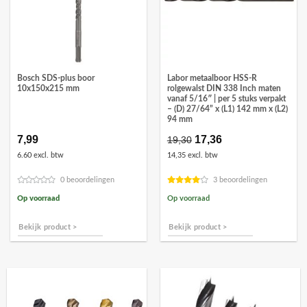
Bosch SDS-plus boor
Labor metaalboor HSS-R
10x150x215 mm
rolgewalst DIN 338 Inch maten
vanaf 5/16″ | per 5 stuks verpakt
– (D) 27/64” x (L1) 142 mm x (L2)
94 mm
7,99
Oorspronkelijke
17,36
Huidige
19,30
prijs
prijs
6.60 excl. btw
14,35 excl. btw
was:
is:
€19,30.
€17,36.
0 beoordelingen
3 beoordelingen
Op voorraad
Op voorraad
Bekijk product >
Bekijk product >