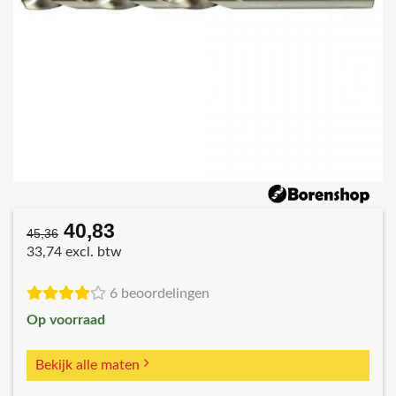
40,83
Oorspronkelijke
Huidige
45,36
prijs
prijs
33,74 excl. btw
was:
is:
€45,36.
€40,83.
6 beoordelingen
Op voorraad
Bekijk alle maten