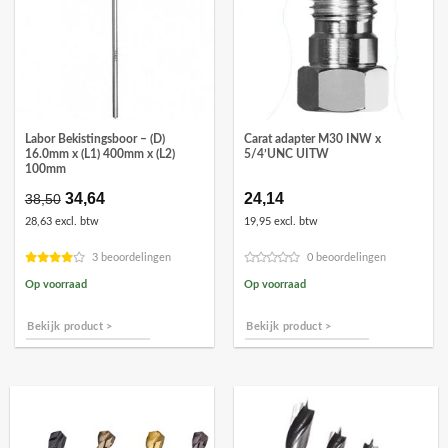
Labor Bekistingsboor – (D)
Carat adapter M30 INW x
16.0mm x (L1) 400mm x (L2)
5/4’UNC UITW
100mm
Oorspronkelijke
34,64
Huidige
24,14
38,50
prijs
prijs
28,63 excl. btw
19,95 excl. btw
was:
is:
€38,50.
€34,64.
3 beoordelingen
0 beoordelingen
Op voorraad
Op voorraad
Bekijk product >
Bekijk product >