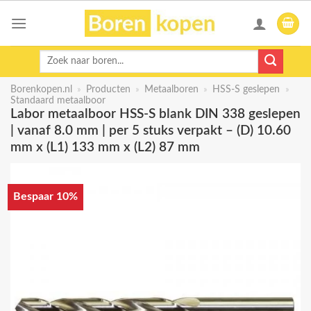
Skip
to
content
Zoeken
naar:
Borenkopen.nl
»
Producten
»
Metaalboren
»
HSS-S geslepen
»
Standaard metaalboor
Labor metaalboor HSS-S blank DIN 338 geslepen
| vanaf 8.0 mm | per 5 stuks verpakt – (D) 10.60
mm x (L1) 133 mm x (L2) 87 mm
Bespaar 10%