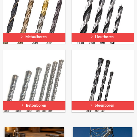
Metaalboren
Houtboren
Betonboren
Steenboren