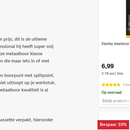
prijs, dit is de ultieme
Stanley steenboo
sional hij heeft super snij
deze metaalboor klasse
 die maar iets in of met
6,99
5.78 excl. btw
en boorpunt met splitpoint,
iet uitloopt op je werkstuk,
3 be
taalboor kwaliteit is al
Op voorraad
Bekijk product >
assette verpakt, hieronder
Bespaar 10%