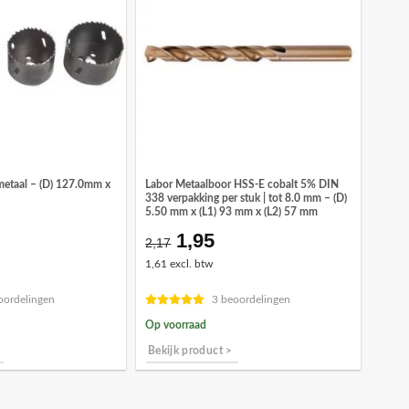
metaal – (D) 127.0mm x
Labor Metaalboor HSS-E cobalt 5% DIN
338 verpakking per stuk | tot 8.0 mm – (D)
5.50 mm x (L1) 93 mm x (L2) 57 mm
1,95
ronkelijke
Huidige
Oorspronkelijke
Huidige
2,17
prijs
prijs
prijs
1,61 excl. btw
is:
was:
is:
3.
€11,10.
€2,17.
€1,95.
oordelingen
3 beoordelingen
Op voorraad
Bekijk product >