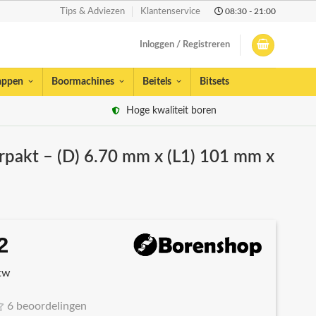
08:30 - 21:00
Tips & Adviezen
Klantenservice
Inloggen / Registreren
appen
Boormachines
Beitels
Bitsets
Hoge kwaliteit boren
erpakt – (D) 6.70 mm x (L1) 101 mm x
2
spronkelijke
Huidige
s
prijs
btw
:
is:
13.
€7,32.
6 beoordelingen