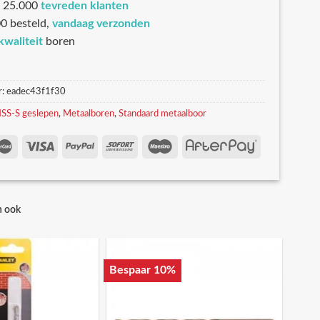
 25.000
tevreden klanten
0 besteld,
vandaag verzonden
kwaliteit
boren
r:
eadec43f1f30
SS-S geslepen
,
Metaalboren
,
Standaard metaalboor
n ook
Bespaar 10%