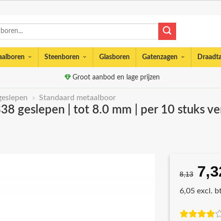
aalboren
Steenboren
Glasboren
Gatenzagen
Draadt
Groot aanbod en lage prijzen
geslepen
»
Standaard metaalboor
8 geslepen | tot 8.0 mm | per 10 stuks v
7,3
Oor
8,13
prij
6,05 excl. 
was
€8,