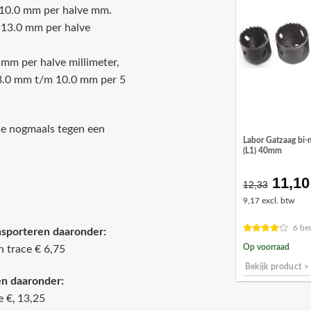
m 10.0 mm per halve mm.
m 13.0 mm per halve
mm per halve millimeter,
 8.0 mm t/m 10.0 mm per 5
ede nogmaals tegen een
Labor Gatzaag bi-
(L1) 40mm
11,10
Oorsp
12,33
prijs
9,17 excl. btw
was:
€12,3
6 be
sporteren daaronder:
Op voorraad
 trace € 6,75
Bekijk product >
en daaronder:
 €‚ 13,25