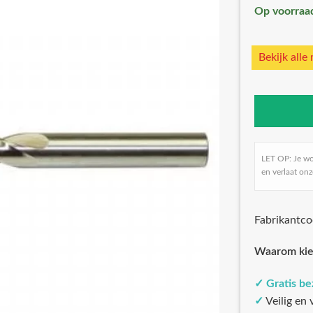
Op voorraa
Bekijk alle
LET OP: Je w
en verlaat onz
Fabrikantc
Waarom kie
✓
Gratis b
✓
Veilig en