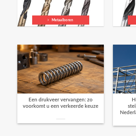
Metaalboren
Een drukveer vervangen: zo
H
voorkomt u een verkeerde keuze
ste
Nederl