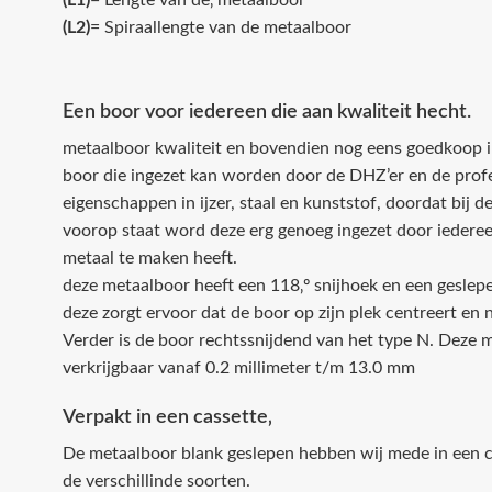
(L1)
= Lengte van de‚ metaalboor
(L2)
= Spiraallengte van de metaalboor
Een boor voor iedereen die aan kwaliteit hecht.
metaalboor kwaliteit en bovendien nog eens goedkoop in 
boor die ingezet kan worden door de DHZ’er en de profes
eigenschappen in ijzer, staal en kunststof, doordat bij 
voorop staat word deze erg genoeg ingezet door iedereen
metaal te maken heeft.
deze metaalboor heeft een 118‚º snijhoek en een geslep
deze zorgt ervoor dat de boor op zijn plek centreert en n
Verder is de boor rechtssnijdend van het type N. Deze me
verkrijgbaar vanaf 0.2 millimeter t/m 13.0 mm
Verpakt in een cassette‚
De metaalboor blank geslepen hebben wij mede in een c
de verschillinde soorten.