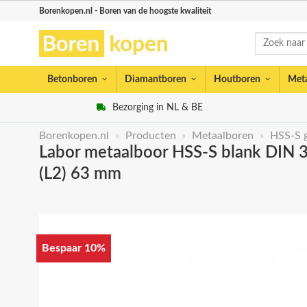
Skip
Borenkopen.nl - Boren van de hoogste kwaliteit
to
Zoeken
content
naar:
Betonboren
Diamantboren
Houtboren
Met
Bezorging in NL & BE
Borenkopen.nl
»
Producten
»
Metaalboren
»
HSS-S 
Labor metaalboor HSS-S blank DIN 33
(L2) 63 mm
Bespaar 10%