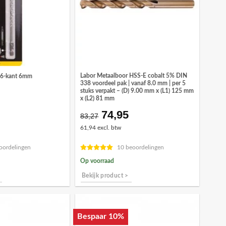
Labor Metaalboor HSS-E cobalt 5% DIN
r 6-kant 6mm
338 voordeel pak | vanaf 8.0 mm | per 5
stuks verpakt – (D) 9.00 mm x (L1) 125 mm
x (L2) 81 mm
74,95
Oorspronkelijke
Huidige
83,27
prijs
prijs
61,94 excl. btw
was:
is:
€83,27.
€74,95.
oordelingen
10 beoordelingen
Op voorraad
Bekijk product >
Bespaar 10%