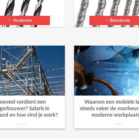
Houtboren
Betonboren
oeveel verdient een
Waarom een mobiele la
igerbouwer? Salaris in
steeds vaker de voorkeur k
and en hoe vind je werk?
moderne werkplaat