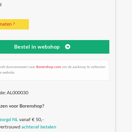
d
 maten
Bestel in webshop
ordt doorverwezen naar
Borenshop.com
om de aankoop te voltooien
e website.
ode: AL000030
zen voor Borenshop?
ezorgd NL
vanaf € 50,-
 vertrouwd
achteraf betalen