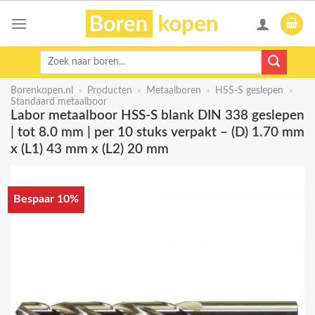
Skip
to
content
Zoeken
naar:
Borenkopen.nl
»
Producten
»
Metaalboren
»
HSS-S geslepen
»
Standaard metaalboor
Labor metaalboor HSS-S blank DIN 338 geslepen
| tot 8.0 mm | per 10 stuks verpakt – (D) 1.70 mm
x (L1) 43 mm x (L2) 20 mm
Bespaar 10%