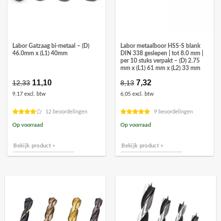
Labor Gatzaag bi-metaal – (D)
Labor metaalboor HSS-S blank
46.0mm x (L1) 40mm
DIN 338 geslepen | tot 8.0 mm |
per 10 stuks verpakt – (D) 2.75
mm x (L1) 61 mm x (L2) 33 mm
Oorspronkelijke
11,10
Huidige
Oorspronkelijke
7,32
Huidige
12,33
8,13
prijs
prijs
prijs
prijs
9,17 excl. btw
6,05 excl. btw
was:
is:
was:
is:
€12,33.
€11,10.
€8,13.
€7,32.
12 beoordelingen
9 beoordelingen
Op voorraad
Op voorraad
Bekijk product >
Bekijk product >