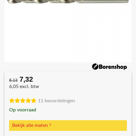
7,32
Oorspronkelijke
Huidige
8,13
prijs
prijs
6,05 excl. btw
was:
is:
€8,13.
€7,32.
11 beoordelingen
Op voorraad
Bekijk alle maten