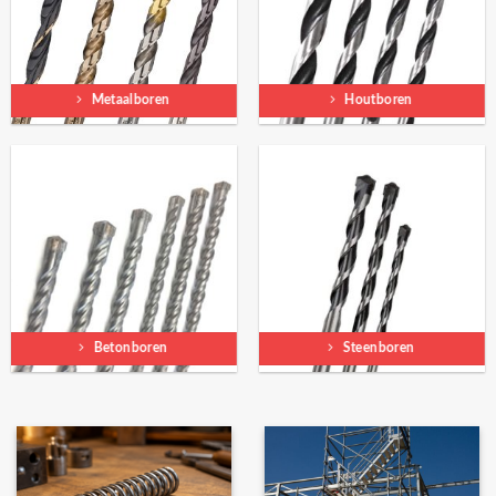
Metaalboren
Houtboren
Betonboren
Steenboren