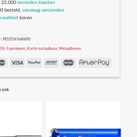
 25.000
tevreden klanten
0 besteld,
vandaag verzonden
kwaliteit
boren
r:
f810565d6b00
SS-S geslepen
,
Korte metaalboor
,
Metaalboren
n ook