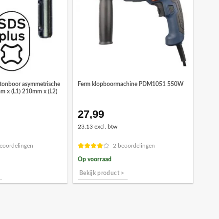
etonboor asymmetrische
Ferm klopboormachine PDM1051 550W
mm x (L1) 210mm x (L2)
27,99
onkelijke
idige
ijs
23.13 excl. btw
,86.
eoordelingen
2 beoordelingen
Op voorraad
Bekijk product >