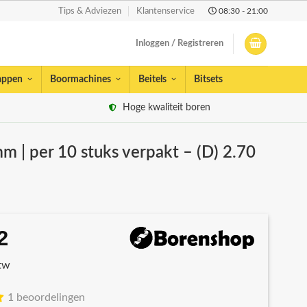
08:30 - 21:00
Tips & Adviezen
Klantenservice
Inloggen / Registreren
appen
Boormachines
Beitels
Bitsets
Hoge kwaliteit boren
m | per 10 stuks verpakt – (D) 2.70
2
spronkelijke
Huidige
s
prijs
btw
:
is:
13.
€7,32.
1 beoordelingen