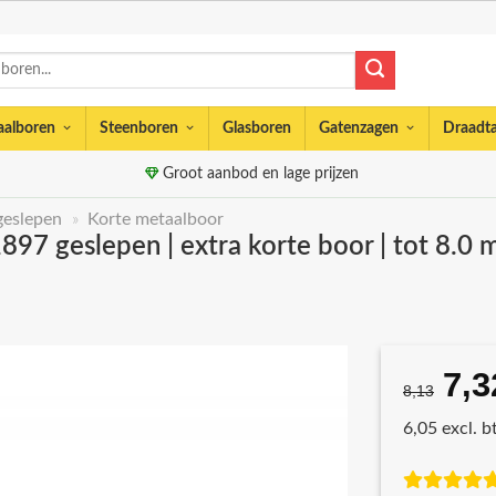
aalboren
Steenboren
Glasboren
Gatenzagen
Draadt
Groot aanbod en lage prijzen
geslepen
»
Korte metaalboor
7 geslepen | extra korte boor | tot 8.0 m
7,3
Oor
8,13
prij
6,05 excl. 
was
€8,