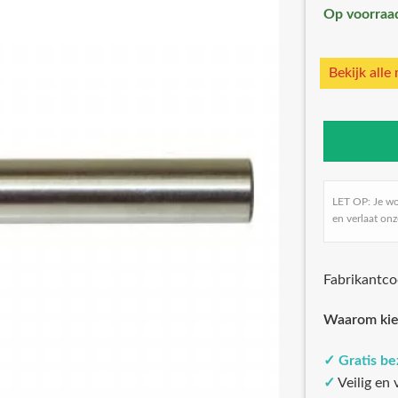
Op voorraa
Bekijk alle
LET OP: Je w
en verlaat onz
Fabrikantc
Waarom kie
✓
Gratis b
✓
Veilig en