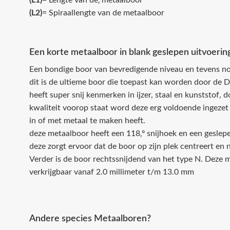
(L1)
= Lengte van de‚ metaalboor
(L2)
= Spiraallengte van de metaalboor
Een korte metaalboor in blank geslepen uitvoerin
Een bondige boor van bevredigende niveau en tevens no
dit is de ultieme boor die toepast kan worden door de D
heeft super snij kenmerken in ijzer, staal en kunststof, 
kwaliteit voorop staat word deze erg voldoende ingezet 
in of met metaal te maken heeft.
deze metaalboor heeft een 118‚º snijhoek en een geslep
deze zorgt ervoor dat de boor op zijn plek centreert en n
Verder is de boor rechtssnijdend van het type N. Deze m
verkrijgbaar vanaf 2.0 millimeter t/m 13.0 mm
Andere species Metaalboren?