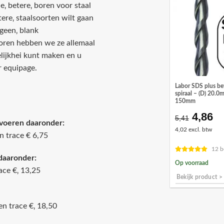
e‚ betere‚ boren voor staal
htere‚ staalsoorten wilt gaan
geen‚ blank
boren hebben we ze allemaal
elijkhei kunt maken en u
r equipage.
Labor SDS plus b
spiraal – (D) 20.0
150mm
4,86
Oorspr
Hu
5,41
voeren daaronder:
prijs
pr
4,02 excl. btw
n trace € 6,75
was:
is:
€5,41.
€4
12 b
daaronder:
Op voorraad
ace €‚ 13,25
Bekijk product >
en trace €‚ 18,50