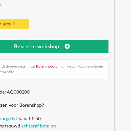
d
 maten
Bestel in webshop
ordt doorverwezen naar
Borenshop.com
om de aankoop te voltooien
e website.
ode: AQ000200
zen voor Borenshop?
ezorgd NL
vanaf € 50,-
 vertrouwd
achteraf betalen