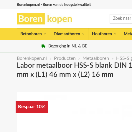
Skip
Borenkopen.nl - Boren van de hoogste kwaliteit
to
Zoeken
content
naar:
Betonboren
Diamantboren
Houtboren
Met
Bezorging in NL & BE
Borenkopen.nl
»
Producten
»
Metaalboren
»
HSS-S 
Labor metaalboor HSS-S blank DIN 189
mm x (L1) 46 mm x (L2) 16 mm
Bespaar 10%