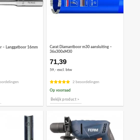
Carat Diamantboor m30 aansluiting –
r – Langgatboor 16mm
36x300xM30
71,39
59,- excl. btw
oordelingen
2 beoordelingen
Op voorraad
Bekijk product >