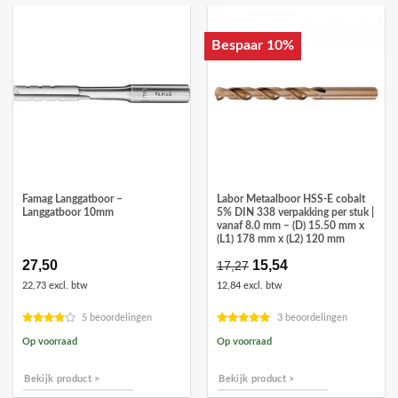
Bespaar 10%
Famag Langgatboor –
Labor Metaalboor HSS-E cobalt
Langgatboor 10mm
5% DIN 338 verpakking per stuk |
vanaf 8.0 mm – (D) 15.50 mm x
(L1) 178 mm x (L2) 120 mm
27,50
Oorspronkelijke
15,54
Huidige
17,27
prijs
prijs
22,73 excl. btw
12,84 excl. btw
was:
is:
€17,27.
€15,54.
5 beoordelingen
3 beoordelingen
Op voorraad
Op voorraad
Bekijk product >
Bekijk product >