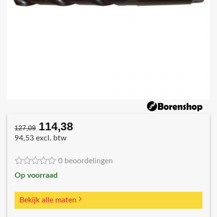
114,38
Oorspronkelijke
Huidige
127,09
prijs
prijs
94,53 excl. btw
was:
is:
€127,09.
€114,38.
0 beoordelingen
Op voorraad
Bekijk alle maten