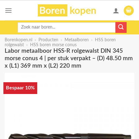
Skip
to
content
Zoeken
naar:
Borenkopen.nl
»
Producten
»
Metaalboren
»
HSS boren
rolgewalst
»
HSS boren morse conus
Labor metaalboor HSS-R rolgewalst DIN 345
morse conus 4 | per stuk verpakt – (D) 48.50 mm
x (L1) 369 mm x (L2) 220 mm
Bespaar 10%