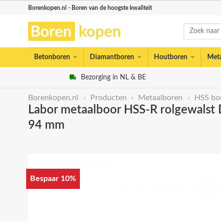
Skip
Borenkopen.nl - Boren van de hoogste kwaliteit
to
Zoeken
content
naar:
Betonboren
Diamantboren
Houtboren
Met
Bezorging in NL & BE
Borenkopen.nl
»
Producten
»
Metaalboren
»
HSS bor
Labor metaalboor HSS-R rolgewalst D
94 mm
Bespaar 10%