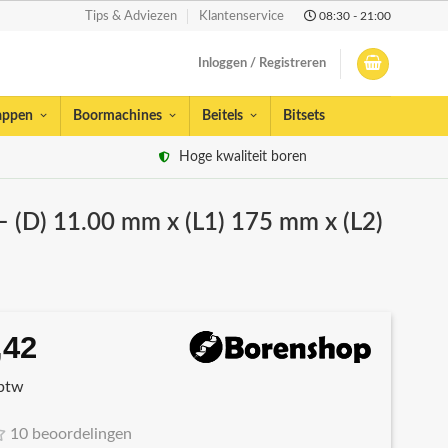
08:30 - 21:00
Tips & Adviezen
Klantenservice
Inloggen / Registreren
appen
Boormachines
Beitels
Bitsets
Hoge kwaliteit boren
– (D) 11.00 mm x (L1) 175 mm x (L2)
,42
rspronkelijke
Huidige
js
prijs
 btw
s:
is:
9,37.
€17,42.
10 beoordelingen