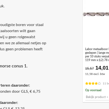
uk.
oudigste boren voor staal
staalsoorten wilt gaan
wij u geen rolgewalst
en we ze allemaal netjes op
u dus geen problemen heeft
Labor metaalboor
geslepen | lange m
per 10 stuks verpa
119 mm x (L2) 78
morse conus 1.
14,01
Oorsp
15,57
prijs
11,58 excl. btw
was:
€15,5
11 b
rteren daaronder:
Op voorraad
zonden door GLS‚ € 6,75
Bekijk product >
daaronder:
r GLS €‚ 13,25