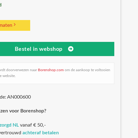
d
 maten
Bestel in webshop
ordt doorverwezen naar
Borenshop.com
om de aankoop te voltooien
e website.
ode: AN000600
zen voor Borenshop?
ezorgd NL
vanaf € 50,-
 vertrouwd
achteraf betalen