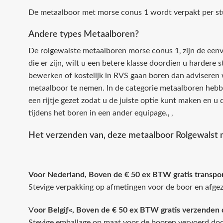
De metaalboor met morse conus 1 wordt verpakt per st
Andere types Metaalboren?
De rolgewalste metaalboren morse conus 1‚ zijn de eenv
die er zijn, wilt u een betere klasse doordien u hardere 
bewerken of kostelijk in RVS gaan boren dan adviseren 
metaalboor te nemen. In de categorie metaalboren hebb
een rijtje gezet zodat u de juiste optie kunt maken en 
tijdens het boren in een ander equipage.‚ ‚
Het verzenden van‚ deze metaalboor Rolgewalst 
Voor Nederland, Boven de € 50 ex BTW gratis transpo
Stevige verpakking op afmetingen voor de boor en afge
V
oor Belgiƒ«, Boven de € 50 ex BTW gratis verzenden 
Stevige emballage op maat voor de booren vervoerd doo