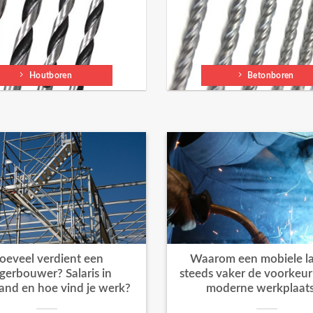
Houtboren
Betonboren
oeveel verdient een
Waarom een mobiele la
igerbouwer? Salaris in
steeds vaker de voorkeur k
and en hoe vind je werk?
moderne werkplaat