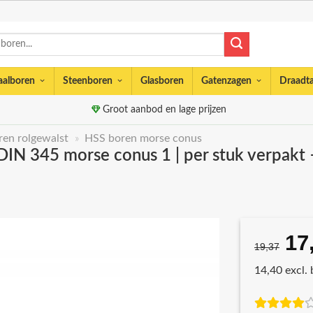
aalboren
Steenboren
Glasboren
Gatenzagen
Draadt
Groot aanbod en lage prijzen
en rolgewalst
»
HSS boren morse conus
IN 345 morse conus 1 | per stuk verpakt 
17
Oo
19,37
pri
14,40 excl.
wa
€1