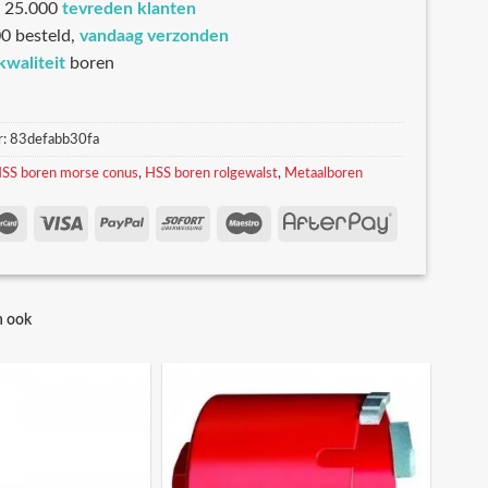
 25.000
tevreden klanten
0 besteld,
vandaag verzonden
kwaliteit
boren
r:
83defabb30fa
SS boren morse conus
,
HSS boren rolgewalst
,
Metaalboren
n ook