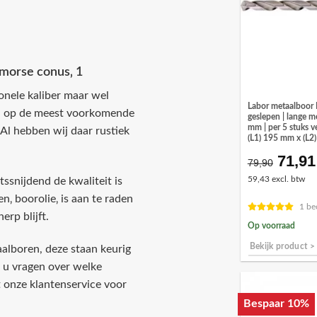
 morse conus‚ 1
onele kaliber maar wel
Labor metaalboor
en op de meest voorkomende
geslepen | lange m
mm | per 5 stuks v
 Al hebben wij daar rustiek
(L1) 195 mm x (L2
71,91
Oorsp
79,90
prijs
59,43 excl. btw
ssnijdend de kwaliteit is
was:
‚ boorolie‚ is aan te raden
€79,9
1 be
erp blijft.
Op voorraad
Bekijk product >
aalboren, deze staan keurig
t u vragen over welke
 onze klantenservice voor
Bespaar 10%