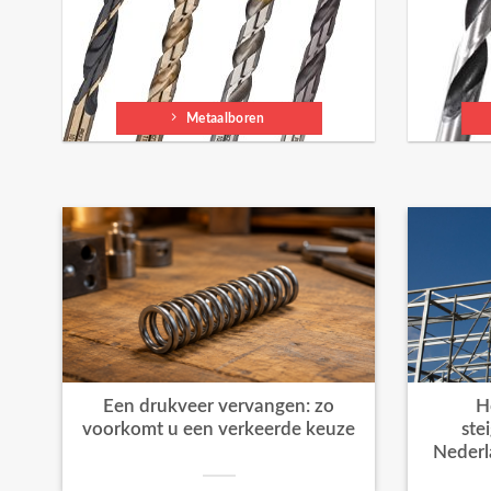
Metaalboren
Een drukveer vervangen: zo
H
voorkomt u een verkeerde keuze
ste
Nederl