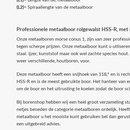
(L1)
= Lengte van de‚ metaalboor
(L2)
= Spiraallengte van de metaalboor
Professionele metaalboor rolgewalst HSS-R‚ met
Onze metaalboren morse conus 1‚ zijn van zeer professi
tegen scherpe prijzen. Onze metaalboor kunt u utliser
staal. ijzer, kunststof maar ook wel zachte species hout.
weer verschillende‚ houtboren‚ voor.
Deze metaalboor heeft een snijhoek van 118‚° en is recht
HSS-R en is de meest gebruikte boor. Het hanteer van een
om de boor en het uitrusting te koelen zodat de boor sch
Bij borenshop hebben wij een heel groot verzameling st
netjes beneden de categorie metaalboren ordelijk. Heef
metaalboor u het mooiste kunt gebruiken bel dan gerust
een uitgebreid advies.