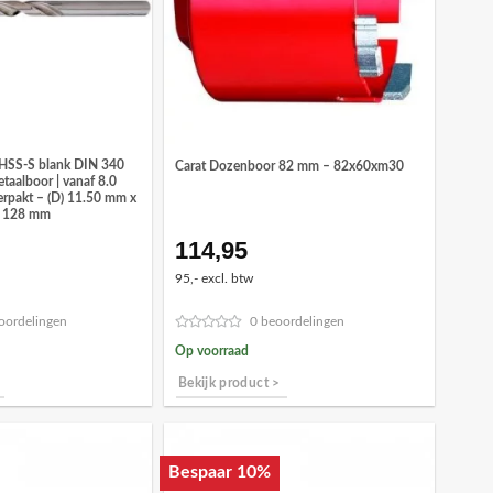
 HSS-S blank DIN 340
Carat Dozenboor 82 mm – 82x60xm30
etaalboor | vanaf 8.0
erpakt – (D) 11.50 mm x
) 128 mm
114,95
ronkelijke
Huidige
prijs
95,- excl. btw
is:
0.
€71,91.
oordelingen
0 beoordelingen
Op voorraad
Bekijk product >
Bespaar 10%