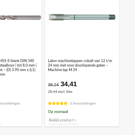
 HSS-S blank DIN 340
Labor machinetappen cobalt van 12 t/m
etaalboor | tot 8.0 mm |
24 mm met voor doorlopende gaten –
kt – (D) 3.90 mm x (L1)
Machine tap M 24
 mm
34,41
ronkelijke
Huidige
Oorspronkelijke
Huidige
38,24
prijs
prijs
prijs
28,44 excl. btw
is:
was:
is:
7.
€14,01.
€38,24.
€34,41.
eoordelingen
3 beoordelingen
Op voorraad
Bekijk product >