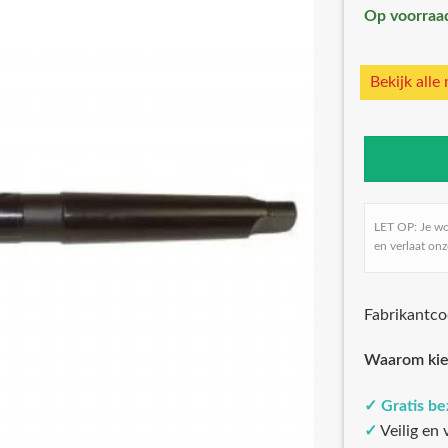
Op voorraa
Bekijk alle
LET OP: Je w
en verlaat onz
Fabrikantc
Waarom kie
✓
Gratis b
✓
Veilig en