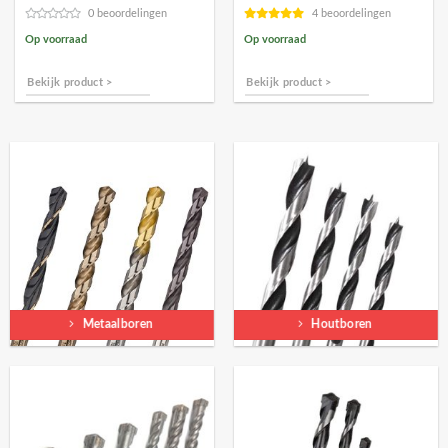
€12,33.
€11,10.
€22,28.
€20,04.
0 beoordelingen
4 beoordelingen
Op voorraad
Op voorraad
Bekijk product >
Bekijk product >
Metaalboren
Houtboren