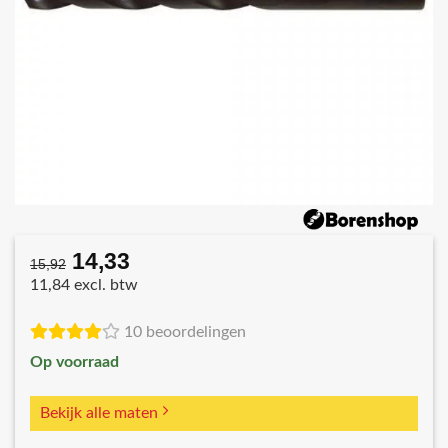
14,33
Oorspronkelijke
Huidige
15,92
prijs
prijs
11,84 excl. btw
was:
is:
€15,92.
€14,33.
10 beoordelingen
Op voorraad
Bekijk alle maten