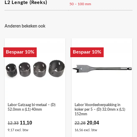
L2 Lengte (reeks)
50 – 100 mm
Anderen bekeken ook
Bespaar 10%
Bespaar 10%
Labor Gatzaag bi-metaal – (D)
Labor Voordeelverpakking in
52.0mm x (L1) 40mm
koker per 5 – (D) 32.0mm x (L1)
152mm
Oorspronkelijke
11,10
Huidige
Oorspronkelijke
20,04
Huidige
12,33
22,28
prijs
prijs
prijs
prijs
9,17 excl. btw
16,56 excl. btw
was:
is:
was:
is: