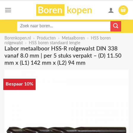
Skip
to
content
Zoeken
naar:
Borenkopen.nl
»
Producten
»
Metaalboren
»
HSS boren
rolgewalst
»
HSS boren standaard lengte
Labor metaalboor HSS-R rolgewalst DIN 338
vanaf 8.0 mm | per 5 stuks verpakt – (D) 11.50
mm x (L1) 142 mm x (L2) 94 mm
Bespaar 10%