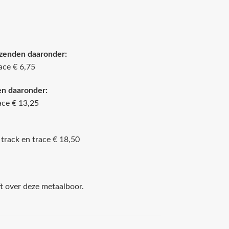
rzenden daaronder:
ace € 6,75
en daaronder:
ace € 13,25
track en trace € 18,50
ft over deze metaalboor.