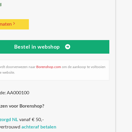
d
 maten
Bestel in webshop
ordt doorverwezen naar
Borenshop.com
om de aankoop te voltooien
e website.
ode: AA000100
zen voor Borenshop?
ezorgd NL
vanaf € 50,-
 vertrouwd
achteraf betalen