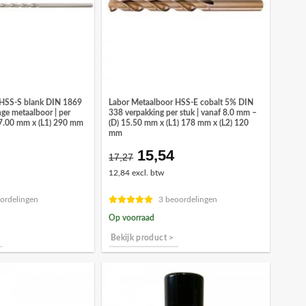
 HSS-S blank DIN 1869
Labor Metaalboor HSS-E cobalt 5% DIN
nge metaalboor | per
338 verpakking per stuk | vanaf 8.0 mm –
) 7.00 mm x (L1) 290 mm
(D) 15.50 mm x (L1) 178 mm x (L2) 120
mm
15,54
onkelijke
idige
Oorspronkelijke
Huidige
17,27
ijs
prijs
prijs
12,84 excl. btw
was:
is:
,39.
€17,27.
€15,54.
ordelingen
3 beoordelingen
Op voorraad
Bekijk product >