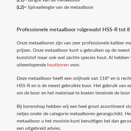
(L1)
= Lengte van de metaalboor
(L2)
= Spiraallengte van de metaalboor
Professionele metaalboor rolgewalst HSS-R tot 8 
Onze metaalboren zijn van zeer professionele kaliber m
prijzen. Onze metaalboor kunt u gebruiken op de meest 
kunststof maar ook wel zachte species hout. Al hebben w
uiteenlopende
houtboren
voor.
Deze metaalboor heeft een snijhoek van 118° en is recht
HSS-R en is de meest gebruikte boor. Het gebruik van 
om de boor en het materiaal te koelen teneinde de boor s
Bij borenshop hebben wij een heel groot assortiment st
netjes onder de categorie metaalboren gerangschikt. He
metaalboor u het mooiste kunt benuttigen bel dan gerus
een uitgebreid advies.