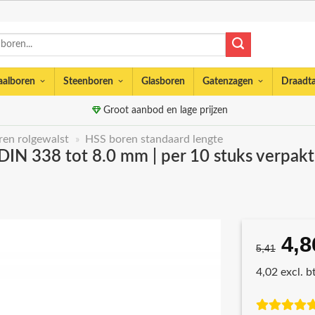
aalboren
Steenboren
Glasboren
Gatenzagen
Draadt
Groot aanbod en lage prijzen
en rolgewalst
»
HSS boren standaard lengte
IN 338 tot 8.0 mm | per 10 stuks verpakt
4,8
Oor
5,41
prij
4,02 excl. 
was
€5,