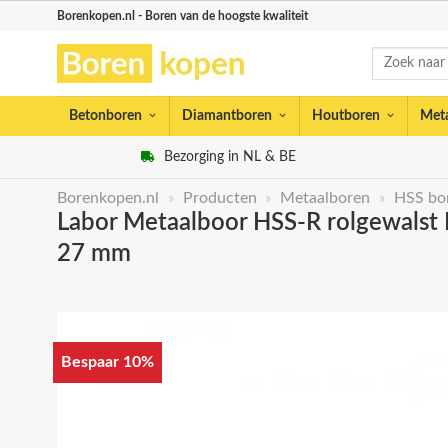
Skip
Borenkopen.nl - Boren van de hoogste kwaliteit
to
Zoeken
content
naar:
Betonboren
Diamantboren
Houtboren
Met
Bezorging in NL & BE
Borenkopen.nl
»
Producten
»
Metaalboren
»
HSS bor
Labor Metaalboor HSS-R rolgewalst D
27 mm
Bespaar 10%