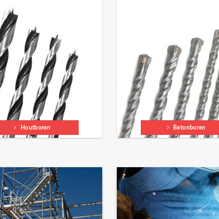
Houtboren
Betonboren