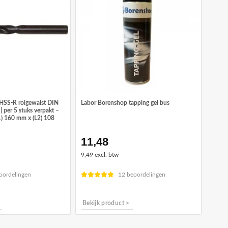
HSS-R rolgewalst DIN
Labor Borenshop tapping gel bus
 per 5 stuks verpakt –
1) 160 mm x (L2) 108
11,48
ronkelijke
Huidige
prijs
9,49 excl. btw
is:
2.
€14,33.
oordelingen
12 beoordelingen
Bekijk product >