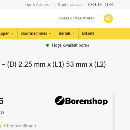
08:30 - 21:00
Tips & Adviezen
Klantenservice
Inloggen / Registreren
appen
Boormachines
Beitels
Bitsets
Hoge kwaliteit boren
 – (D) 2.25 mm x (L1) 53 mm x (L2)
6
spronkelijke
Huidige
s
prijs
btw
:
is:
41.
€4,86.
5 beoordelingen