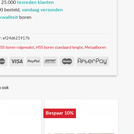
 25.000
tevreden klanten
0 besteld,
vandaag verzonden
kwaliteit
boren
r:
ef24d621917b
SS boren rolgewalst
,
HSS boren standaard lengte
,
Metaalboren
n ook
Bespaar 10%