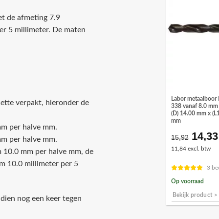
et de afmeting 7.9
per 5 millimeter. De maten
Labor metaalboor 
ette verpakt, hieronder de
338 vanaf 8.0 mm |
(D) 14.00 mm x (L
mm
mm per halve mm.
14,33
Oorsp
15,92
mm per halve mm.
prijs
11,84 excl. btw
/m 10.0 mm per halve mm, de
was:
m 10.0 millimeter per 5
€15,9
3 be
Op voorraad
Bekijk product >
ndien nog een keer tegen