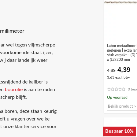
millimeter
aar wel tegen vlijmscherpe
Labor metaalboor
geslepen | extra la
voorkomende staal. ijzer,
stuk verpakt – (D
ij daar landelijk weer
x (L2) 200 mm
4,39
Oorspr
Hu
4,89
prijs
pr
3,63 excl. btw
was:
is:
ssnijdend de kaliber is
€4,89.
€4
een
boorolie
is aan te raden
0 beo
cherp blijft.
Op voorraad
Bekijk product >
aalboren, deze staan keurig
eft u vragen over welke
t onze klantenservice voor
Bespaar 10%