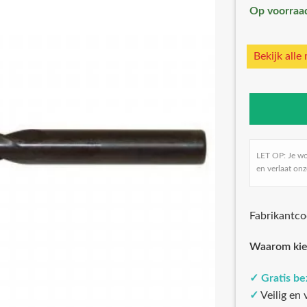
Op voorraa
Bekijk alle
LET OP: Je w
en verlaat onz
Fabrikantc
Waarom kie
✓
Gratis b
✓
Veilig en