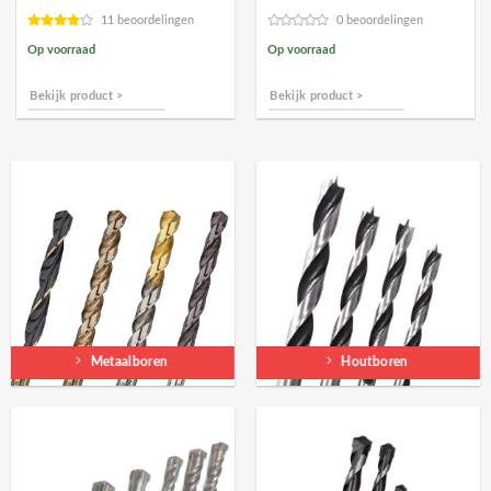
€127,09.
€114,38.
€4,89.
€4,39.
11 beoordelingen
0 beoordelingen
Op voorraad
Op voorraad
Bekijk product >
Bekijk product >
Metaalboren
Houtboren