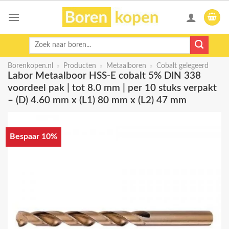
Skip
to
content
Zoeken
naar:
Borenkopen.nl
»
Producten
»
Metaalboren
»
Cobalt gelegeerd
Labor Metaalboor HSS-E cobalt 5% DIN 338
voordeel pak | tot 8.0 mm | per 10 stuks verpakt
– (D) 4.60 mm x (L1) 80 mm x (L2) 47 mm
Bespaar 10%