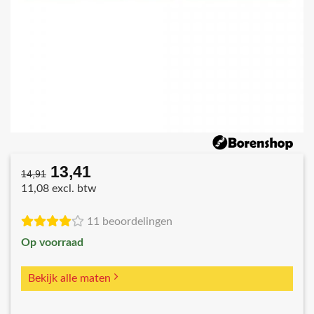
13,41
Oorspronkelijke
Huidige
14,91
prijs
prijs
11,08 excl. btw
was:
is:
€14,91.
€13,41.
11 beoordelingen
Op voorraad
Bekijk alle maten