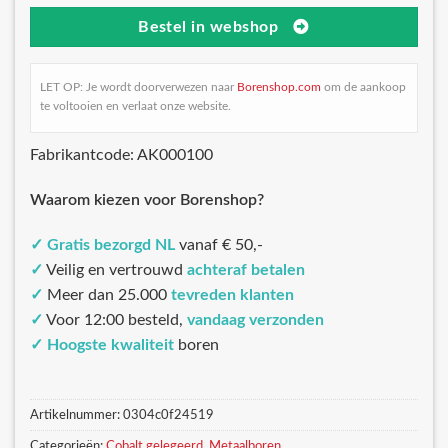
Bestel in webshop
LET OP: Je wordt doorverwezen naar
Borenshop.com
om de aankoop
te voltooien en verlaat onze website.
Fabrikantcode: AK000100
Waarom kiezen voor Borenshop?
✓
Gratis bezorgd NL
vanaf € 50,-
✓
Veilig en vertrouwd
achteraf betalen
✓
Meer dan 25.000
tevreden klanten
✓
Voor 12:00 besteld,
vandaag verzonden
✓
Hoogste kwaliteit
boren
Artikelnummer:
0304c0f24519
Categorieën:
Cobalt gelegeerd
,
Metaalboren