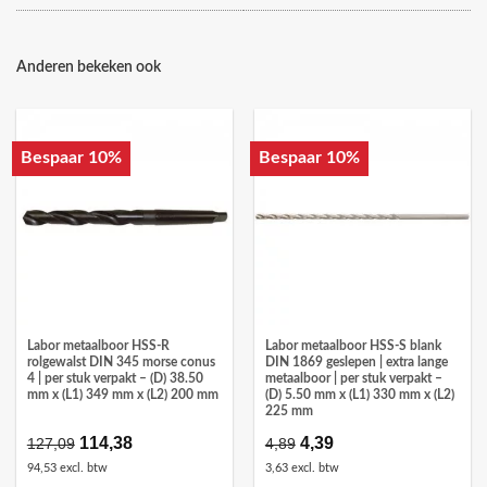
Anderen bekeken ook
Bespaar 10%
Bespaar 10%
Labor metaalboor HSS-R
Labor metaalboor HSS-S blank
rolgewalst DIN 345 morse conus
DIN 1869 geslepen | extra lange
4 | per stuk verpakt – (D) 38.50
metaalboor | per stuk verpakt –
mm x (L1) 349 mm x (L2) 200 mm
(D) 5.50 mm x (L1) 330 mm x (L2)
225 mm
Oorspronkelijke
114,38
Huidige
Oorspronkelijke
4,39
Huidige
127,09
4,89
prijs
prijs
prijs
prijs
94,53 excl. btw
3,63 excl. btw
was:
is:
was:
is: