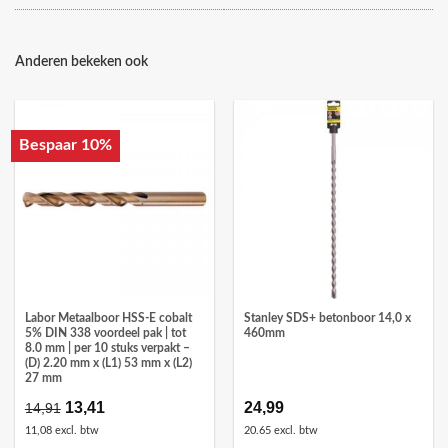
Anderen bekeken ook
Bespaar 10%
Labor Metaalboor HSS-E cobalt
Stanley SDS+ betonboor 14,0 x
5% DIN 338 voordeel pak | tot
460mm
8.0 mm | per 10 stuks verpakt –
(D) 2.20 mm x (L1) 53 mm x (L2)
27 mm
Oorspronkelijke
13,41
Huidige
24,99
14,91
prijs
prijs
11,08 excl. btw
20.65 excl. btw
was:
is: