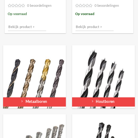
€14,91.
€13,41.
0 beoordelingen
0 beoordelingen
Op voorraad
Op voorraad
Bekijk product >
Bekijk product >
Metaalboren
Houtboren