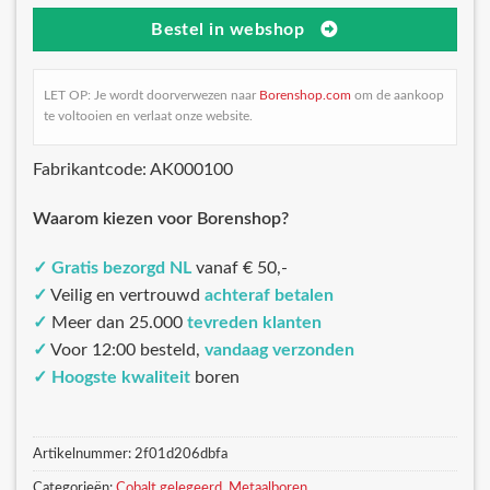
Bestel in webshop
LET OP: Je wordt doorverwezen naar
Borenshop.com
om de aankoop
te voltooien en verlaat onze website.
Fabrikantcode: AK000100
Waarom kiezen voor Borenshop?
✓
Gratis bezorgd NL
vanaf € 50,-
✓
Veilig en vertrouwd
achteraf betalen
✓
Meer dan 25.000
tevreden klanten
✓
Voor 12:00 besteld,
vandaag verzonden
✓
Hoogste kwaliteit
boren
Artikelnummer:
2f01d206dbfa
Categorieën:
Cobalt gelegeerd
,
Metaalboren