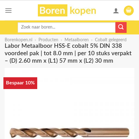
Skip
to
content
Zoeken
naar:
Borenkopen.nl
»
Producten
»
Metaalboren
»
Cobalt gelegeerd
Labor Metaalboor HSS-E cobalt 5% DIN 338
voordeel pak | tot 8.0 mm | per 10 stuks verpakt
– (D) 2.60 mm x (L1) 57 mm x (L2) 30 mm
Bespaar 10%