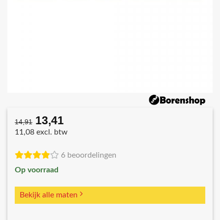
13,41
Oorspronkelijke
Huidige
14,91
prijs
prijs
11,08 excl. btw
was:
is:
€14,91.
€13,41.
6 beoordelingen
Op voorraad
Bekijk alle maten