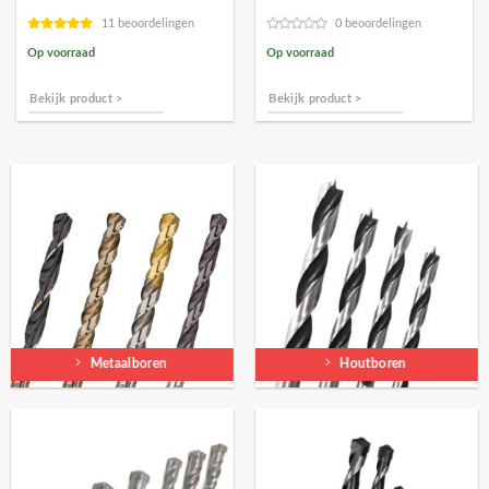
€2,17.
€1,95.
€50,09.
€45,08.
11 beoordelingen
0 beoordelingen
Op voorraad
Op voorraad
Bekijk product >
Bekijk product >
Metaalboren
Houtboren