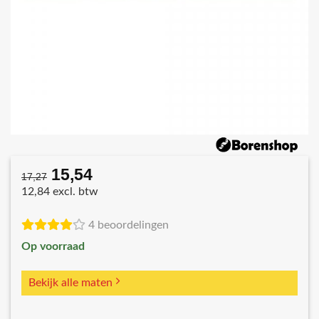
15,54
Oorspronkelijke
Huidige
17,27
prijs
prijs
12,84 excl. btw
was:
is:
€17,27.
€15,54.
4 beoordelingen
Op voorraad
Bekijk alle maten