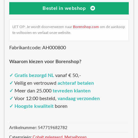
Bestel in webshop
LET OP: Je wordt doorverwezen naar
Borenshop.com
om de aankoop
te voltooien en verlaat onze website.
Fabrikantcode: AH000800
Waarom kiezen voor Borenshop?
✓
Gratis bezorgd NL
vanaf € 50,-
✓
Veilig en vertrouwd
achteraf betalen
✓
Meer dan 25.000
tevreden klanten
✓
Voor 12:00 besteld,
vandaag verzonden
✓
Hoogste kwaliteit
boren
Artikelnummer:
547719682782
Categorieën:
Cobalt gelegeerd
,
Metaalboren