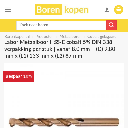
Skip
to
content
Zoeken
naar:
Borenkopen.nl
»
Producten
»
Metaalboren
»
Cobalt gelegeerd
Labor Metaalboor HSS-E cobalt 5% DIN 338
verpakking per stuk | vanaf 8.0 mm – (D) 9.80
mm x (L1) 133 mm x (L2) 87 mm
Bespaar 10%