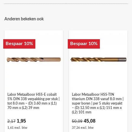
Anderen bekeken ook
Bespaar 10%
Bespaar 10%
Labor Metaalboor HSS-E cobalt
Labor Metaalboor HSS-TIN
5% DIN 338 verpakking per stuk |
titanium DIN 338 vanaf 8.0 mm |
tot 8.0 mm – (D) 3.60 mm x (L1)
super boren | per 5 stuks verpakt
70 mm x (L2) 39 mm
– (D) 12.50 mm x (L1) 151 mm x
(L2) 101 mm
Oorspronkelijke
1,95
Huidige
Oorspronkelijke
45,08
Huidige
2,17
50,09
prijs
prijs
prijs
prijs
1,61 excl. btw
37,26 excl. btw
was:
is:
was:
is: