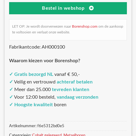
Bestel in webshop
LET OP: Je wordt doorverwezen naar
Borenshop.com
om de aankoop
te voltooien en verlaat onze website.
Fabrikantcode: AH000100
Waarom kiezen voor Borenshop?
✓
Gratis bezorgd NL
vanaf € 50,-
✓
Veilig en vertrouwd
achteraf betalen
✓
Meer dan 25.000
tevreden klanten
✓
Voor 12:00 besteld,
vandaag verzonden
✓
Hoogste kwaliteit
boren
Artikelnummer:
f6e5312bd0e5
Categorieën:
Cobalt gelegeerd
,
Metaalboren