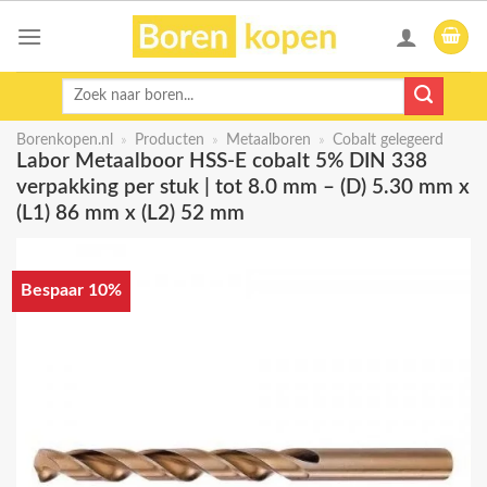
Skip
to
content
Zoeken
naar:
Borenkopen.nl
»
Producten
»
Metaalboren
»
Cobalt gelegeerd
Labor Metaalboor HSS-E cobalt 5% DIN 338
verpakking per stuk | tot 8.0 mm – (D) 5.30 mm x
(L1) 86 mm x (L2) 52 mm
Bespaar 10%