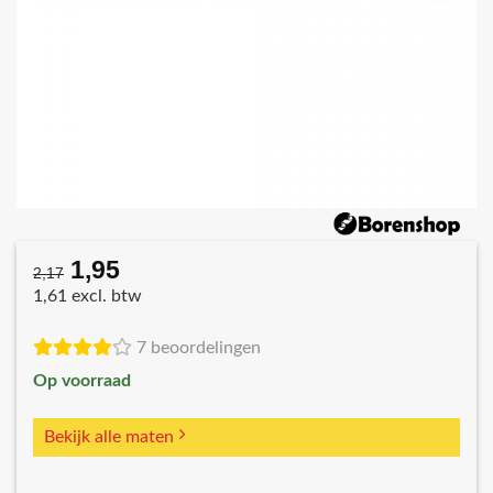
1,95
Oorspronkelijke
Huidige
2,17
prijs
prijs
1,61 excl. btw
was:
is:
€2,17.
€1,95.
7 beoordelingen
Op voorraad
Bekijk alle maten