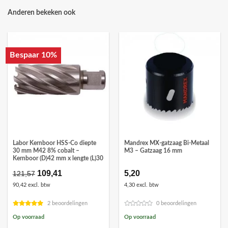
Anderen bekeken ook
Bespaar 10%
Labor Kernboor HSS-Co diepte
Mandrex MX-gatzaag Bi-Metaal
30 mm M42 8% cobalt –
M3 – Gatzaag 16 mm
Kernboor (D)42 mm x lengte (L)30
Oorspronkelijke
109,41
Huidige
5,20
121,57
prijs
prijs
90,42 excl. btw
4,30 excl. btw
was:
is:
€121,57.
€109,41.
2 beoordelingen
0 beoordelingen
Op voorraad
Op voorraad